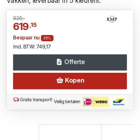
vakken, leverbaar in 5 kleuren!.
826,-
619
,15
Bespaar nu
26%
Incl. BTW: 749,17
Offerte
Kopen
Gratis transport!
Veilig betalen