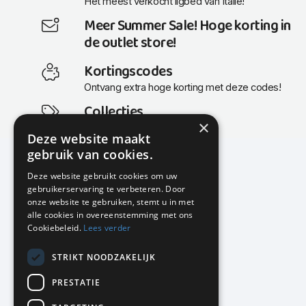
Het meest verkocht ligbed van Italië!
Meer Summer Sale! Hoge korting in
de outlet store!
Kortingscodes
Ontvang extra hoge korting met deze codes!
Collecties
×
Actuele en populaire collecties
Deze website maakt
gebruik van cookies.
Deze website gebruikt cookies om uw
gebruikerservaring te verbeteren. Door
KMP Kantoormeubilair
onze website te gebruiken, stemt u in met
Airport Business Park
alle cookies in overeenstemming met ons
Frankfurtstraat 29-31
Cookiebeleid.
Lees verder
1175 RH Lijnden
STRIKT NOODZAKELIJK
020-617 01 26
info@kmpkantoormeubilair.nl
PRESTATIE
Facebook