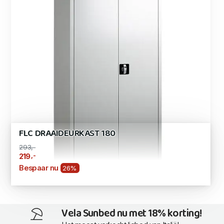
FLC DRAAIDEURKAST 180
293,-
,-
219
Bespaar nu
26%
Vela Sunbed nu met 18% korting!