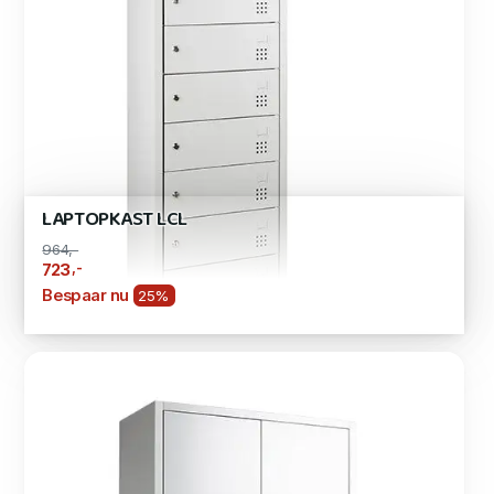
LAPTOPKAST LCL
964,-
,-
723
Bespaar nu
25%