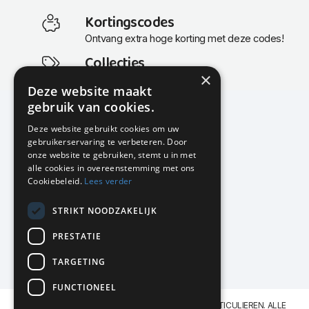
Kortingscodes
Ontvang extra hoge korting met deze codes!
Collecties
×
Actuele en populaire collecties
Deze website maakt
gebruik van cookies.
Deze website gebruikt cookies om uw
gebruikerservaring te verbeteren. Door
KMP Kantoormeubilair
onze website te gebruiken, stemt u in met
Airport Business Park
alle cookies in overeenstemming met ons
Frankfurtstraat 29-31
Cookiebeleid.
Lees verder
1175 RH Lijnden
STRIKT NOODZAKELIJK
020-617 01 26
info@kmpkantoormeubilair.nl
PRESTATIE
Facebook
TARGETING
Instagram
FUNCTIONEEL
KMP Kantoormeubilair levert aan BEDRIJVEN en PARTICULIEREN. ALLE