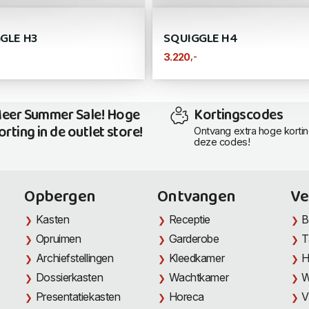
GLE H3
SQUIGGLE H4
,-
3.220
eer Summer Sale! Hoge
Kortingscodes
orting in de outlet store!
Ontvang extra hoge korti
deze codes!
Opbergen
Ontvangen
Ve
Kasten
Receptie
B
Opruimen
Garderobe
T
Archiefstellingen
Kleedkamer
H
Dossierkasten
Wachtkamer
W
Presentatiekasten
Horeca
V