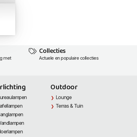
Collecties
ng met
Actuele en populaire collecties
rlichting
Outdoor
ureaulampen
Lounge
afellampen
Terras & Tuin
anglampen
andlampen
loerlampen