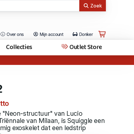
Zoek
Over ons
Mijn account
Donker
Collecties
Outlet Store
2
tto
e "Neon-structuur" van Lucio
riënnale van Milaan, is Squiggle een
ig exoskelet dat een ledstrip