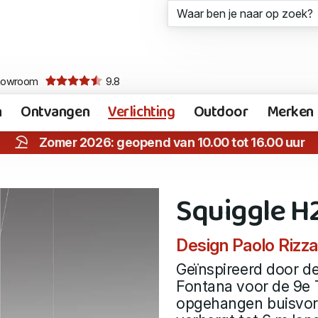
howroom
9.8
n
Ontvangen
Verlichting
Outdoor
Merken
Zomer 2026: geopend van 10.00 tot 16.00 uur
Squiggle H
Design Paolo Rizza
Geïnspireerd door d
Fontana voor de 9e T
opgehangen buisvorm