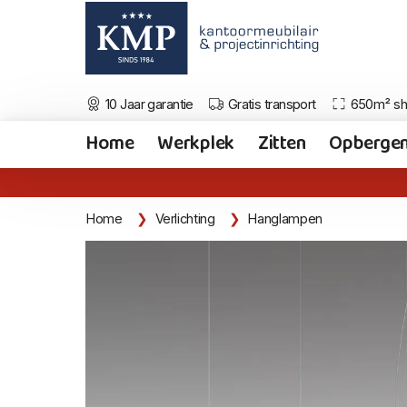
10 Jaar garantie
Gratis transport
650m² s
Home
Werkplek
Zitten
Opberge
Home
Verlichting
Hanglampen