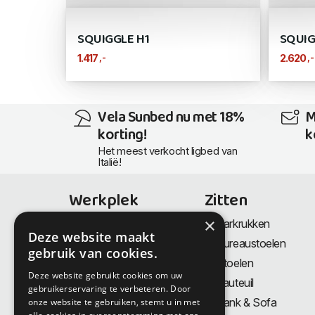
SQUIGGLE H1
SQUIG
,-
,-
1.417
2.620
Vela Sunbed nu met 18%
M
korting!
k
Het meest verkocht ligbed van
Italië!
Werkplek
Zitten
×
Bureaus
Barkrukken
Deze website maakt
Thuiswerkplek
Bureaustoelen
gebruik van cookies.
Zit-Sta bureaus
Stoelen
Deze website gebruikt cookies om uw
Directiemeubilair
Fauteuil
gebruikerservaring te verbeteren. Door
Akoestiek & Privacy
Bank & Sofa
onze website te gebruiken, stemt u in met