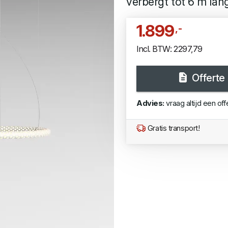
verbergt tot 6 m lang
1.899
,-
Incl. BTW: 2297,79
Offerte
Advies:
vraag altijd een off
Gratis transport!