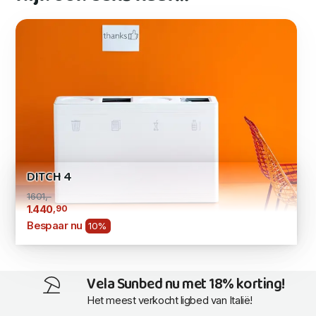
DITCH 4
1601,-
,90
1.440
Bespaar nu
10%
Vela Sunbed nu met 18% korting!
Het meest verkocht ligbed van Italië!