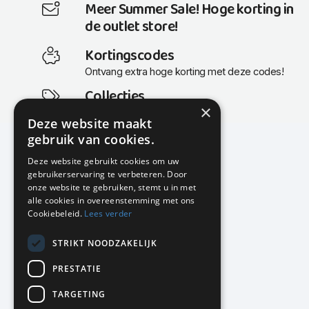
Meer Summer Sale! Hoge korting in
de outlet store!
Kortingscodes
Ontvang extra hoge korting met deze codes!
Collecties
×
Actuele en populaire collecties
Deze website maakt
gebruik van cookies.
Deze website gebruikt cookies om uw
gebruikerservaring te verbeteren. Door
KMP Kantoormeubilair
onze website te gebruiken, stemt u in met
Airport Business Park
alle cookies in overeenstemming met ons
Frankfurtstraat 29-31
Cookiebeleid.
Lees verder
1175 RH Lijnden
STRIKT NOODZAKELIJK
020-617 01 26
info@kmpkantoormeubilair.nl
PRESTATIE
Facebook
TARGETING
Instagram