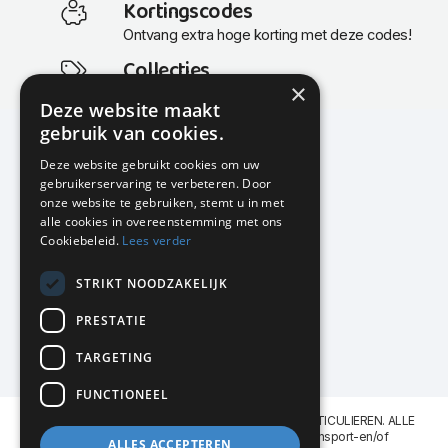
Kortingscodes
Ontvang extra hoge korting met deze codes!
Collecties
×
Actuele en populaire collecties
Deze website maakt
gebruik van cookies.
Deze website gebruikt cookies om uw
gebruikerservaring te verbeteren. Door
KMP Kantoormeubilair
onze website te gebruiken, stemt u in met
Airport Business Park
alle cookies in overeenstemming met ons
Frankfurtstraat 29-31
Cookiebeleid.
Lees verder
1175 RH Lijnden
STRIKT NOODZAKELIJK
020-617 01 26
info@kmpkantoormeubilair.nl
PRESTATIE
Facebook
TARGETING
Instagram
FUNCTIONEEL
KMP Kantoormeubilair levert aan BEDRIJVEN en PARTICULIEREN. ALLE
GENOEMDE PRIJZEN ZIJN EXCL. 21% B.T.W. Transport-en/of
ALLES ACCEPTEREN