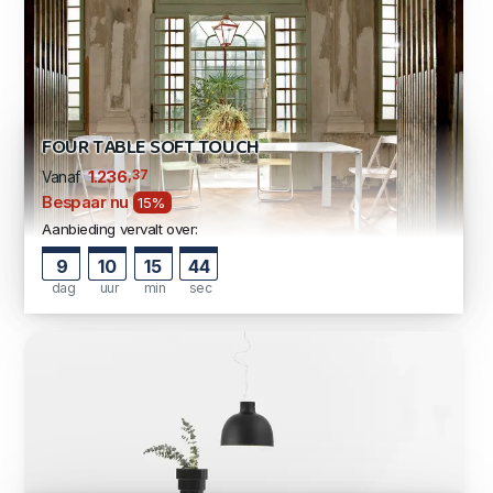
FOUR TABLE SOFT TOUCH
,37
1.236
Vanaf
Bespaar nu
15%
Aanbieding vervalt over:
9
10
15
43
dag
uur
min
sec