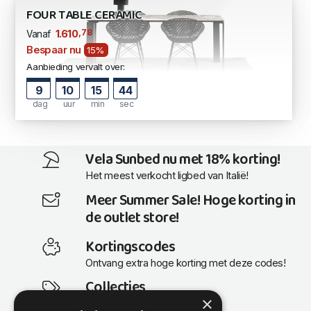
FOUR TABLE CERAMIC
,78
1.610
Vanaf
Bespaar nu
15%
Aanbieding vervalt over:
9
10
15
43
dag
uur
min
sec
Vela Sunbed nu met 18% korting!
Het meest verkocht ligbed van Italië!
Meer Summer Sale! Hoge korting in
de outlet store!
Kortingscodes
Ontvang extra hoge korting met deze codes!
Collecties
×
Actuele en populaire collecties