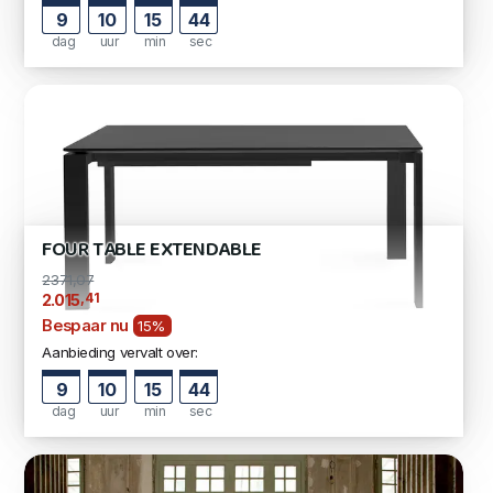
9
10
15
43
dag
uur
min
sec
FOUR TABLE EXTENDABLE
2371,07
,41
2.015
Bespaar nu
15%
Aanbieding vervalt over:
9
10
15
43
dag
uur
min
sec