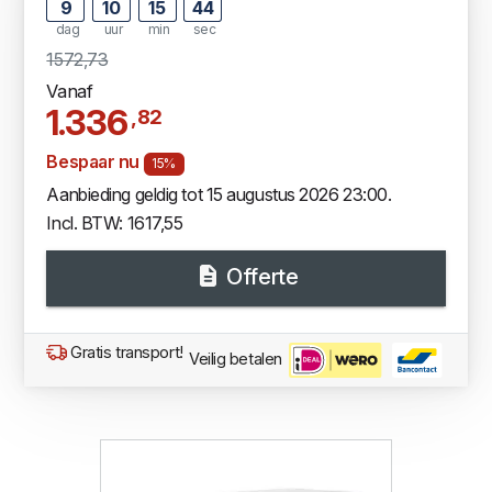
9
10
15
43
dag
uur
min
sec
1572,73
Vanaf
1.336
,82
Bespaar nu
15%
Aanbieding geldig tot 15 augustus 2026 23:00.
Incl. BTW: 1617,55
Offerte
Gratis transport!
Veilig betalen