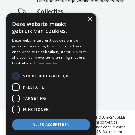
Ontvang extra hoge korting met deze codes!
Collecties
×
Actuele en populaire collecties
Deze website maakt
gebruik van cookies.
Deze website gebruikt cookies om uw
gebruikerservaring te verbeteren. Door
KMP Kantoormeubilair
onze website te gebruiken, stemt u in met
Airport Business Park
alle cookies in overeenstemming met ons
Frankfurtstraat 29-31
Cookiebeleid.
Lees verder
1175 RH Lijnden
STRIKT NOODZAKELIJK
020-617 01 26
info@kmpkantoormeubilair.nl
PRESTATIE
Facebook
TARGETING
Instagram
FUNCTIONEEL
KMP Kantoormeubilair levert aan BEDRIJVEN en PARTICULIEREN. ALLE
GENOEMDE PRIJZEN ZIJN EXCL. 21% B.T.W. Transport-en/of
ALLES ACCEPTEREN
Montagekosten op aanvraag. Aan deze website kunnen geen rechten
worden ontleend. KMP Kantoormeubilair VOF © 2026. Alle rechten