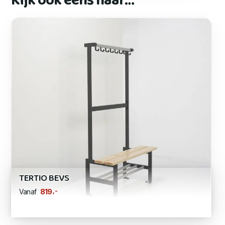
Kijk ook eens naar…
TERTIO BEVS
,-
819
Vanaf