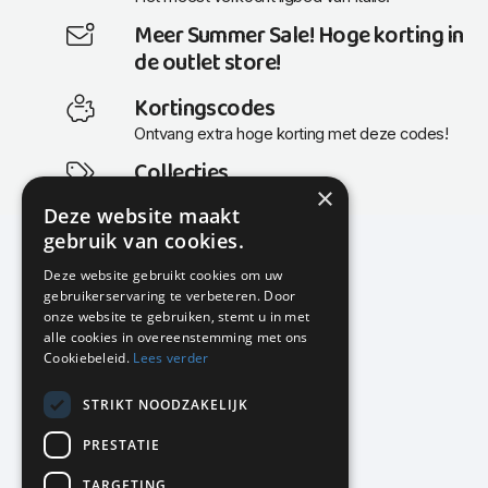
Meer Summer Sale! Hoge korting in
de outlet store!
Kortingscodes
Ontvang extra hoge korting met deze codes!
Collecties
×
Actuele en populaire collecties
Deze website maakt
gebruik van cookies.
Deze website gebruikt cookies om uw
gebruikerservaring te verbeteren. Door
KMP Kantoormeubilair
onze website te gebruiken, stemt u in met
Airport Business Park
alle cookies in overeenstemming met ons
Frankfurtstraat 29-31
Cookiebeleid.
Lees verder
1175 RH Lijnden
STRIKT NOODZAKELIJK
020-617 01 26
info@kmpkantoormeubilair.nl
PRESTATIE
Facebook
TARGETING