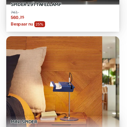
SPIDER 291 TAFELLAMP
747,-
,25
560
Bespaar nu
25%
MINI SPIDER