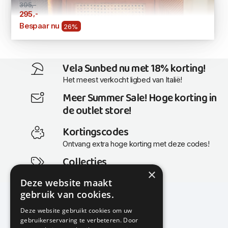
395,-
,-
295
Bespaar nu
26%
Vela Sunbed nu met 18% korting!
Het meest verkocht ligbed van Italië!
Meer Summer Sale! Hoge korting in
de outlet store!
Kortingscodes
Ontvang extra hoge korting met deze codes!
Collecties
×
Actuele en populaire collecties
Deze website maakt
gebruik van cookies.
Deze website gebruikt cookies om uw
gebruikerservaring te verbeteren. Door
KMP Kantoormeubilair