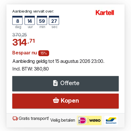
Aanbieding vervalt over:
8
14
59
26
dag
uur
min
sec
370,25
314
,71
Bespaar nu
15%
Aanbieding geldig tot 15 augustus 2026 23:00.
Incl. BTW: 380,80
Offerte
Kopen
Gratis transport!
Veilig betalen