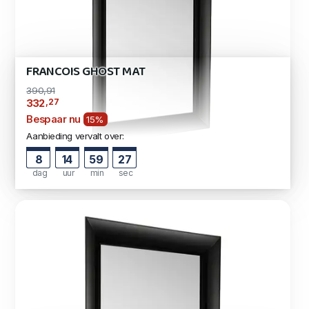
FRANCOIS GHOST MAT
390,91
,27
332
Bespaar nu
15%
Aanbieding vervalt over:
8
14
59
26
dag
uur
min
sec