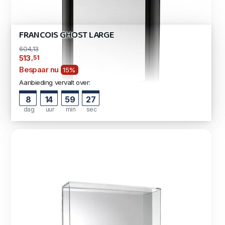
FRANCOIS GHOST LARGE
604,13
,51
513
Bespaar nu
15%
Aanbieding vervalt over:
8
14
59
26
dag
uur
min
sec