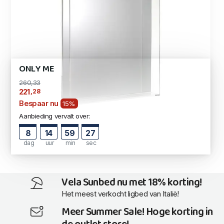
ONLY ME
260,33
,28
221
Bespaar nu
15%
Aanbieding vervalt over:
8
14
59
26
dag
uur
min
sec
Vela Sunbed nu met 18% korting!
Het meest verkocht ligbed van Italië!
Meer Summer Sale! Hoge korting in