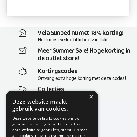
Vela Sunbed nu met 18% korting!
Het meest verkocht ligbed van Italië!
Meer Summer Sale! Hoge korting in
de outlet store!
Kortingscodes
Ontvang extra hoge korting met deze codes!
Collecties
×
Actuele en populaire collecties
Deze website maakt
gebruik van cookies.
Deze website gebruikt cookies om uw
gebruikerservaring te verbeteren. Door
KMP Kantoormeubilair
onze website te gebruiken, stemt u in met
Airport Business Park
alle cookies in overeenstemming met ons