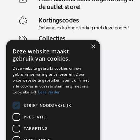
de outlet store!
Kortingscodes
Ontvang extra hoge korting met deze codes!
Collecties
×
Actuele en populaire collecties
Deze website maakt
gebruik van cookies.
Deze website gebruikt cookies om uw
gebruikerservaring te verbeteren. Door
KMP Kantoormeubilair
onze website te gebruiken, stemt u in met
Airport Business Park
alle cookies in overeenstemming met ons
Frankfurtstraat 29-31
Cookiebeleid.
Lees verder
1175 RH Lijnden
STRIKT NOODZAKELIJK
020-617 01 26
info@kmpkantoormeubilair.nl
PRESTATIE
Facebook
TARGETING
Instagram