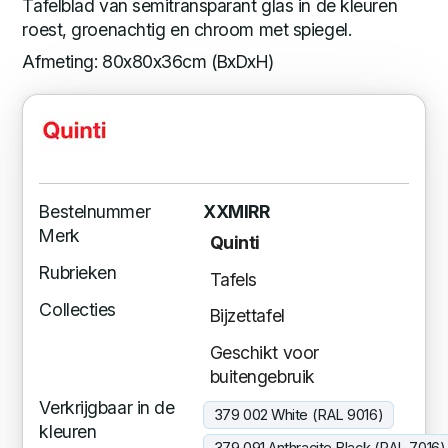
Tafelblad van semitransparant glas in de kleuren
roest, groenachtig en chroom met spiegel.
Afmeting: 80x80x36cm (BxDxH)
Bestelnummer
XXMIRR
Merk
Quinti
Rubrieken
Tafels
Collecties
Bijzettafel
Geschikt voor
buitengebruik
Verkrijgbaar in de
379 002 White (RAL 9016)
kleuren
379 091 Anthracite Black (RAL 7016)