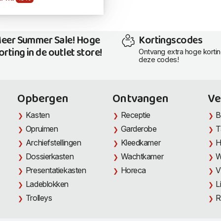
eer Summer Sale! Hoge
Kortingscodes
orting in de outlet store!
Ontvang extra hoge korti
deze codes!
Opbergen
Ontvangen
Ve
Kasten
Receptie
B
Opruimen
Garderobe
T
Archiefstellingen
Kleedkamer
H
Dossierkasten
Wachtkamer
W
Presentatiekasten
Horeca
V
Ladeblokken
L
Trolleys
R