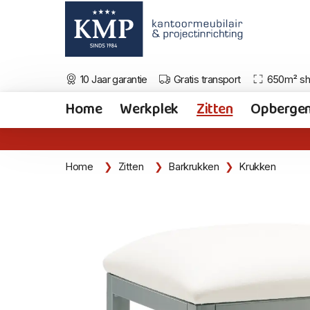
10 Jaar garantie
Gratis transport
650m² s
Home
Werkplek
Zitten
Opberge
Home
Zitten
Barkrukken
Krukken