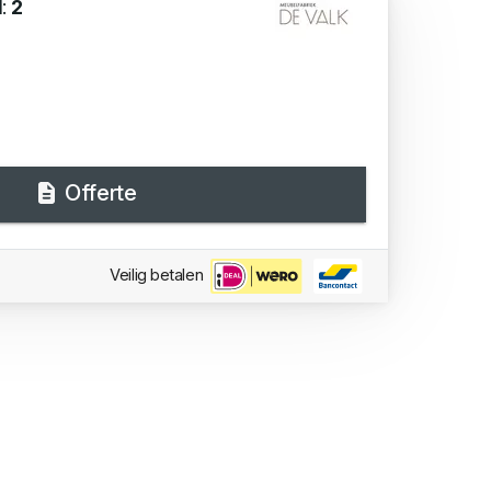
d:
2
Offerte
Veilig betalen