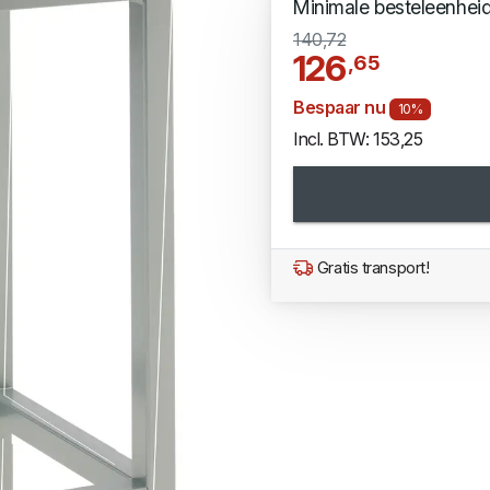
Minimale besteleenhei
140,72
126
,65
Bespaar nu
10%
Incl. BTW: 153,25
Gratis transport!