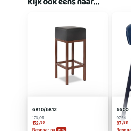
Kijk ook eens naar…
6810/6812
6600
179,95
97,64
,96
,88
152
87
Bespaar nu
Bespaa
15%