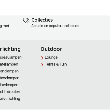
Collecties
ng met
Actuele en populaire collecties
rlichting
Outdoor
ureaulampen
Lounge
afellampen
Terras & Tuin
anglampen
andlampen
loerlampen
ichtobjecten
ailverlichting