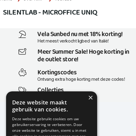
SILENTLAB - MICROFFICE UNIQ
Vela Sunbed nu met 18% korting!
Het meest verkocht ligbed van Italië!
Meer Summer Sale! Hoge korting in
de outlet store!
Kortingscodes
Ontvang extra hoge korting met deze codes!
Collecties
×
Actuele en populaire collecties
Deze website maakt
gebruik van cookies.
Deze website gebruikt cookies om uw
gebruikerservaring te verbeteren. Door
KMP Kantoormeubilair
onze website te gebruiken, stemt u in met
Airport Business Park