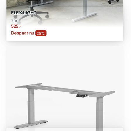
FLEX LIGHT
700,-
,-
525
Bespaar nu
25%