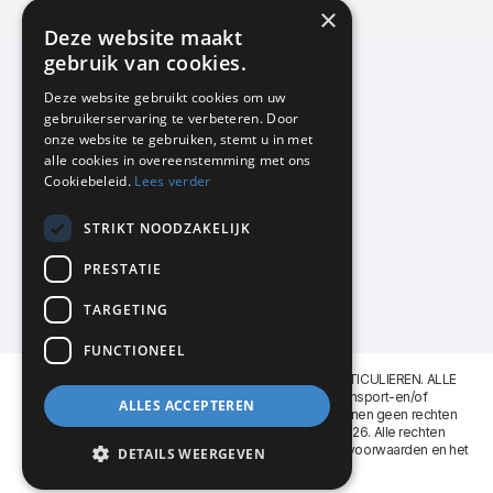
×
Actuele en populaire collecties
Deze website maakt
gebruik van cookies.
Deze website gebruikt cookies om uw
gebruikerservaring te verbeteren. Door
KMP Kantoormeubilair
onze website te gebruiken, stemt u in met
Airport Business Park
alle cookies in overeenstemming met ons
Frankfurtstraat 29-31
Cookiebeleid.
Lees verder
1175 RH Lijnden
STRIKT NOODZAKELIJK
020-617 01 26
info@kmpkantoormeubilair.nl
PRESTATIE
Facebook
TARGETING
Instagram
FUNCTIONEEL
KMP Kantoormeubilair levert aan BEDRIJVEN en PARTICULIEREN. ALLE
GENOEMDE PRIJZEN ZIJN EXCL. 21% B.T.W. Transport-en/of
ALLES ACCEPTEREN
Montagekosten op aanvraag. Aan deze website kunnen geen rechten
worden ontleend. KMP Kantoormeubilair VOF © 2026. Alle rechten
voorbehouden. Lees voor gebruik graag de
leveringsvoorwaarden
en het
DETAILS WEERGEVEN
privacy reglement
.