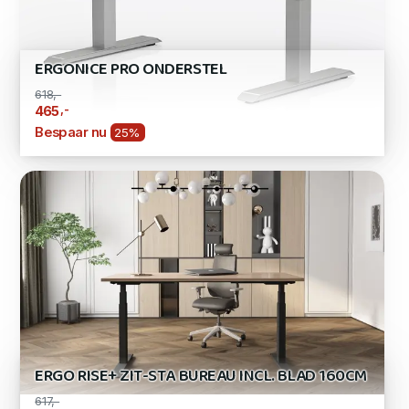
ERGONICE PRO ONDERSTEL
618,-
,-
465
Bespaar nu
25%
ERGO RISE+ ZIT-STA BUREAU INCL. BLAD 160CM
617,-