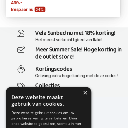
,-
469
Bespaar nu
24%
Vela Sunbed nu met 18% korting!
Het meest verkocht ligbed van Italië!
Meer Summer Sale! Hoge korting in
de outlet store!
Kortingscodes
Ontvang extra hoge korting met deze codes!
Collecties
×
Actuele en populaire collecties
Deze website maakt
gebruik van cookies.
Deze website gebruikt cookies om uw
gebruikerservaring te verbeteren. Door
KMP Kantoormeubilair
onze website te gebruiken, stemt u in met
Airport Business Park