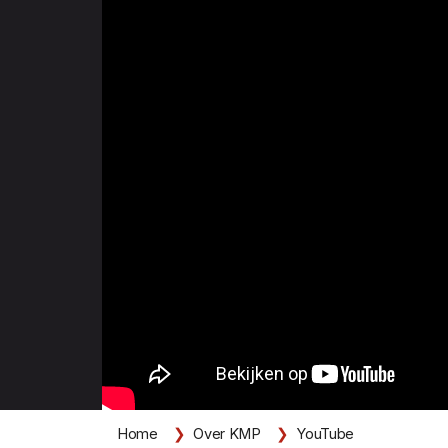
Home
Over KMP
YouTube