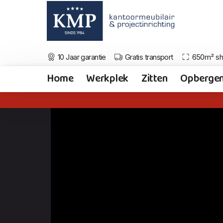
10 Jaar garantie
Gratis transport
650m² s
Home
Werkplek
Zitten
Opberge