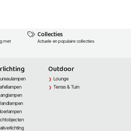
Collecties
ng met
Actuele en populaire collecties
rlichting
Outdoor
ureaulampen
Lounge
afellampen
Terras & Tuin
anglampen
andlampen
loerlampen
ichtobjecten
ailverlichting