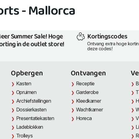
rts - Mallorca
eer Summer Sale! Hoge
Kortingscodes
orting in de outlet store!
Ontvang extra hoge korti
deze codes!
Opbergen
Ontvangen
Ve
Kasten
Receptie
B
Opruimen
Garderobe
T
Archiefstellingen
Kleedkamer
H
Dossierkasten
Wachtkamer
W
Presentatiekasten
Horeca
V
Ladeblokken
L
Trolleys
R