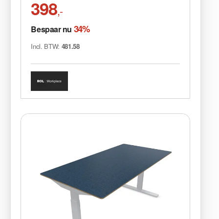
398
,-
34%
Bespaar nu
Incl. BTW:
481.58