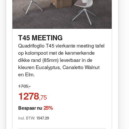
T45 MEETING
Quadrifoglio T45 vierkante meeting tafel
op kolompoot met de kenmerkende
dikke rand (85mm) leverbaar in de
kleuren Eucalyptus, Canaletto Walnut
en Elm.
1705,-
1278
,75
25%
Bespaar nu
Incl. BTW:
1547.29