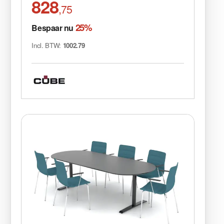
828
,75
25%
Bespaar nu
Incl. BTW:
1002.79