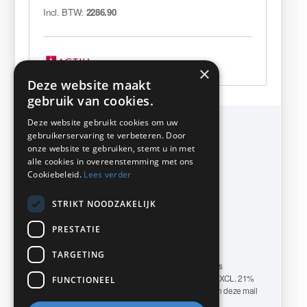
Incl. BTW:
2286.90
×
Deze website maakt
gebruik van cookies.
Deze website gebruikt cookies om uw
KMP Kantoormeubilair
gebruikerservaring te verbeteren. Door
Airport Business Park
onze website te gebruiken, stemt u in met
Frankfurtstraat 29-31
alle cookies in overeenstemming met ons
1175 RH Lijnden
Cookiebeleid.
Lees verder
Telefoon 020-617 01 26
info@kmpkantoormeubilair.nl
STRIKT NOODZAKELIJK
PRESTATIE
www.kmpkantoormeubilair.nl
TARGETING
KMP Kantoormeubilair levert zowel aan BEDRIJVEN als
PARTICULIEREN. ALLE GENOEMDE PRIJZEN ZIJN EXCL. 21%
FUNCTIONEEL
B.T.W. Transport-en/of montagekosten op aanvraag. Aan deze mail
kunnen geen rechten worden ontleend.