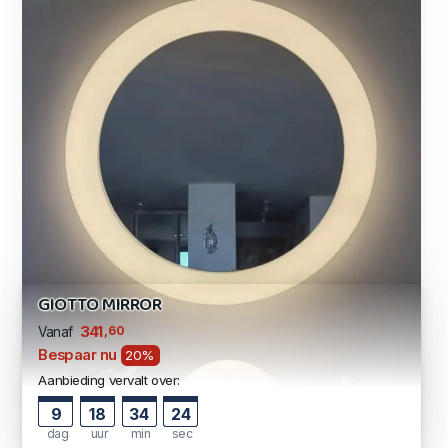
GIOTTO MIRROR
,60
341
Vanaf
Bespaar nu
20%
Aanbieding vervalt over:
9
18
34
24
dag
uur
min
sec