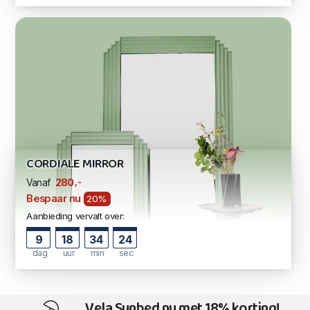
CORDIALE MIRROR
,-
280
Vanaf
Bespaar nu
20%
Aanbieding vervalt over:
9
18
34
24
dag
uur
min
sec
Vela Sunbed nu met 18% korting!