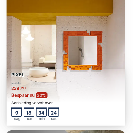
PIXEL
299,-
,20
239
Bespaar nu
20%
Aanbieding vervalt over:
9
18
34
24
dag
uur
min
sec