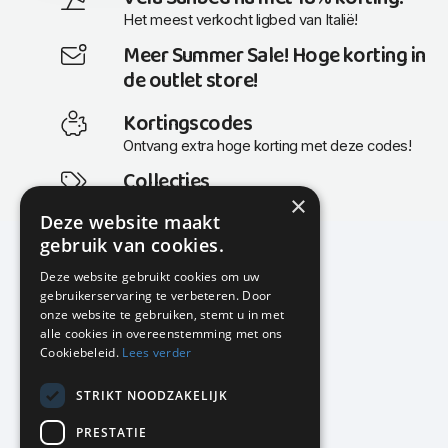
Het meest verkocht ligbed van Italië!
Meer Summer Sale! Hoge korting in
de outlet store!
Kortingscodes
Ontvang extra hoge korting met deze codes!
Collecties
×
Actuele en populaire collecties
Deze website maakt
gebruik van cookies.
Deze website gebruikt cookies om uw
gebruikerservaring te verbeteren. Door
KMP Kantoormeubilair
onze website te gebruiken, stemt u in met
Airport Business Park
alle cookies in overeenstemming met ons
Frankfurtstraat 29-31
Cookiebeleid.
Lees verder
1175 RH Lijnden
STRIKT NOODZAKELIJK
020-617 01 26
info@kmpkantoormeubilair.nl
PRESTATIE