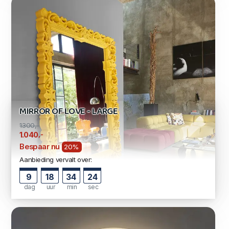
MIRROR OF LOVE - LARGE
1300,-
,-
1.040
Bespaar nu
20%
Aanbieding vervalt over:
9
18
34
24
dag
uur
min
sec