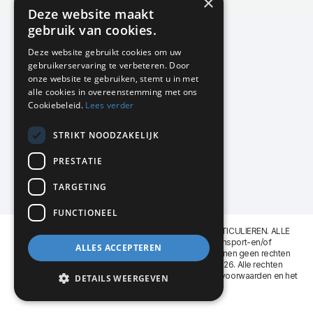
×
Actuele en populaire collecties
Deze website maakt
gebruik van cookies.
Deze website gebruikt cookies om uw
gebruikerservaring te verbeteren. Door
KMP Kantoormeubilair
onze website te gebruiken, stemt u in met
Airport Business Park
alle cookies in overeenstemming met ons
Frankfurtstraat 29-31
Cookiebeleid.
Lees verder
1175 RH Lijnden
STRIKT NOODZAKELIJK
020-617 01 26
info@kmpkantoormeubilair.nl
PRESTATIE
Facebook
TARGETING
Instagram
FUNCTIONEEL
KMP Kantoormeubilair levert aan BEDRIJVEN en PARTICULIEREN. ALLE
GENOEMDE PRIJZEN ZIJN EXCL. 21% B.T.W. Transport-en/of
ALLES ACCEPTEREN
Montagekosten op aanvraag. Aan deze website kunnen geen rechten
worden ontleend. KMP Kantoormeubilair VOF © 2026. Alle rechten
voorbehouden. Lees voor gebruik graag de
leveringsvoorwaarden
en het
DETAILS WEERGEVEN
privacy reglement
.