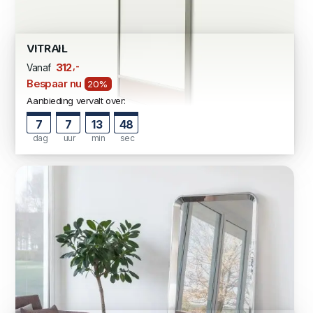
VITRAIL
,-
312
Vanaf
Bespaar nu
20%
Aanbieding vervalt over:
7
7
13
47
dag
uur
min
sec