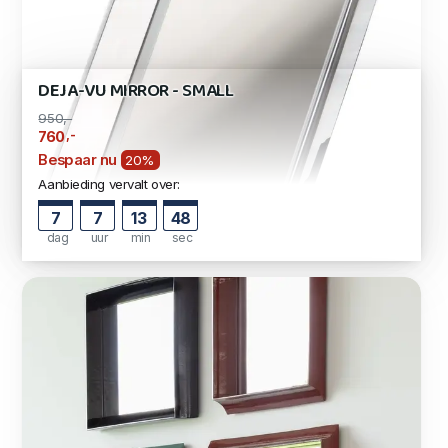
DEJA-VU MIRROR - SMALL
950,-
,-
760
Bespaar nu
20%
Aanbieding vervalt over:
7
7
13
47
dag
uur
min
sec