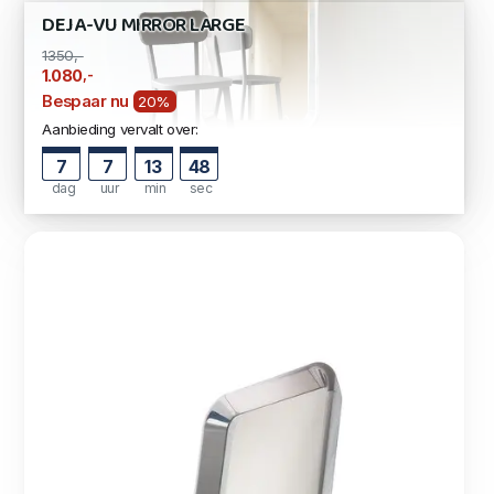
DEJA-VU MIRROR LARGE
1350,-
,-
1.080
Bespaar nu
20%
Aanbieding vervalt over:
7
7
13
47
dag
uur
min
sec