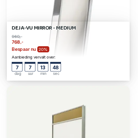
DEJA-VU MIRROR - MEDIUM
960,-
,-
768
Bespaar nu
20%
Aanbieding vervalt over:
7
7
13
47
dag
uur
min
sec