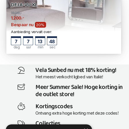
DEJA-VU XL
1500,-
,-
1.200
Bespaar nu
20%
Aanbieding vervalt over:
7
7
13
47
dag
uur
min
sec
Vela Sunbed nu met 18% korting!
Het meest verkocht ligbed van Italië!
Meer Summer Sale! Hoge korting in
de outlet store!
Kortingscodes
Ontvang extra hoge korting met deze codes!
Collecties