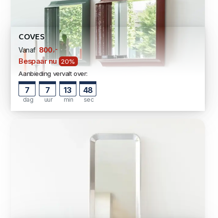
COVES
,-
800
Vanaf
Bespaar nu
20%
Aanbieding vervalt over:
7
7
13
47
dag
uur
min
sec