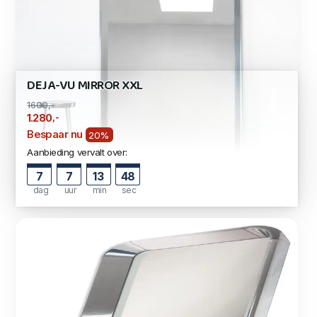
DEJA-VU MIRROR XXL
1600,-
,-
1.280
Bespaar nu
20%
Aanbieding vervalt over:
7
7
13
47
dag
uur
min
sec