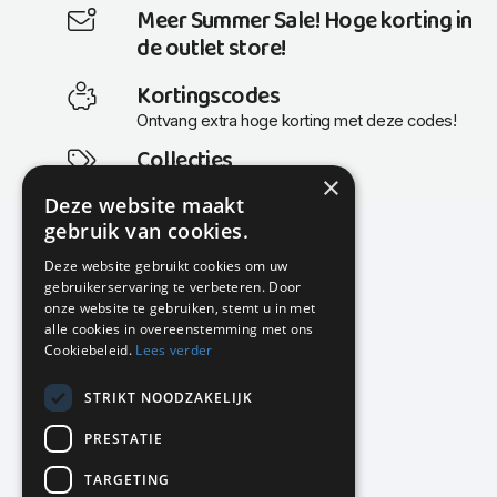
Meer Summer Sale! Hoge korting in
de outlet store!
Kortingscodes
Ontvang extra hoge korting met deze codes!
Collecties
×
Actuele en populaire collecties
Deze website maakt
gebruik van cookies.
Deze website gebruikt cookies om uw
gebruikerservaring te verbeteren. Door
KMP Kantoormeubilair
onze website te gebruiken, stemt u in met
Airport Business Park
alle cookies in overeenstemming met ons
Frankfurtstraat 29-31
Cookiebeleid.
Lees verder
1175 RH Lijnden
STRIKT NOODZAKELIJK
020-617 01 26
info@kmpkantoormeubilair.nl
PRESTATIE
Facebook
TARGETING
Instagram