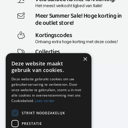
Het meest verkocht ligbed van Italië!
Meer Summer Sale! Hoge korting in
de outlet store!
Kortingscodes
Ontvang extra hoge korting met deze codes!
Collecties
×
Actuele en populaire collecties
Deze website maakt
gebruik van cookies.
Deze website gebruikt cookies om uw
gebruikerservaring te verbeteren. Door
KMP Kantoormeubilair
onze website te gebruiken, stemt u in met
Airport Business Park
alle cookies in overeenstemming met ons
Frankfurtstraat 29-31
Cookiebeleid.
Lees verder
1175 RH Lijnden
STRIKT NOODZAKELIJK
020-617 01 26
info@kmpkantoormeubilair.nl
PRESTATIE