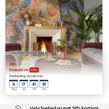
CHUBBY SIDE TABLE
475,-
,-
380
Bespaar nu
20%
Aanbieding vervalt over:
8
17
41
19
dag
uur
min
sec
Vela Sunbed nu met 18% korting!