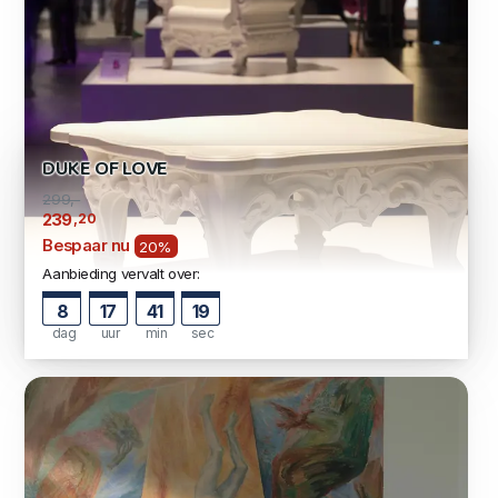
DUKE OF LOVE
299,-
,20
239
Bespaar nu
20%
Aanbieding vervalt over:
8
17
41
19
dag
uur
min
sec