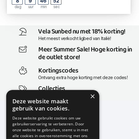
8
9
46
52
dag
uur
min
sec
Vela Sunbed nu met 18% korting!
Het meest verkocht ligbed van Italië!
Meer Summer Sale! Hoge korting in
de outlet store!
Kortingscodes
Ontvang extra hoge korting met deze codes!
Collecties
×
Actuele en populaire collecties
Deze website maakt
gebruik van cookies.
Deze website gebruikt cookies om uw
gebruikerservaring te verbeteren. Door
KMP Kantoormeubilair
onze website te gebruiken, stemt u in met
Airport Business Park
alle cookies in overeenstemming met ons
Frankfurtstraat 29-31