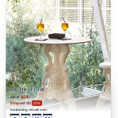
MASTER OF LOVE
,-
424
Vanaf
Bespaar nu
20%
Aanbieding vervalt over: