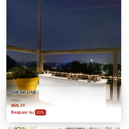
BREAK LINE
1199,-
,20
959
Bespaar nu
20%