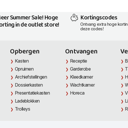
eer Summer Sale! Hoge
Kortingscodes
orting in de outlet store!
Ontvang extra hoge korti
deze codes!
Opbergen
Ontvangen
Ve
Kasten
Receptie
B
Opruimen
Garderobe
T
Archiefstellingen
Kleedkamer
H
Dossierkasten
Wachtkamer
W
Presentatiekasten
Horeca
V
Ladeblokken
L
Trolleys
R