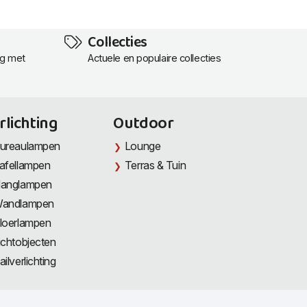
Collecties
ng met
Actuele en populaire collecties
rlichting
Outdoor
ureaulampen
Lounge
afellampen
Terras & Tuin
anglampen
andlampen
loerlampen
ichtobjecten
ailverlichting