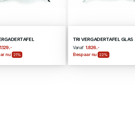
VERGADERTAFEL
TRI VERGADERTAFEL GLAS
,-
,-
1.129
1.826
Vanaf
ar nu
Bespaar nu
21%
22%