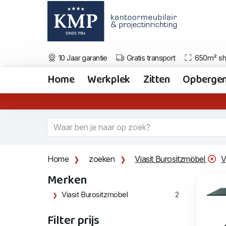
10 Jaar garantie
Gratis transport
650m² s
Home
Werkplek
Zitten
Opberge
Home
zoeken
Viasit Burositzmöbel
V
Merken
Viasit Burositzmöbel
2
Filter prijs