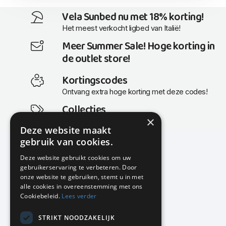
Vela Sunbed nu met 18% korting!
Het meest verkocht ligbed van Italië!
Meer Summer Sale! Hoge korting in
de outlet store!
Kortingscodes
Ontvang extra hoge korting met deze codes!
Collecties
×
Actuele en populaire collecties
Deze website maakt
gebruik van cookies.
Deze website gebruikt cookies om uw
gebruikerservaring te verbeteren. Door
KMP Kantoormeubilair
onze website te gebruiken, stemt u in met
Airport Business Park
alle cookies in overeenstemming met ons
Frankfurtstraat 29-31
Cookiebeleid.
Lees verder
1175 RH Lijnden
STRIKT NOODZAKELIJK
020-617 01 26