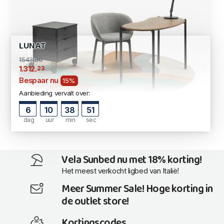
LUNAT
1543,80
,23
1.312
Bespaar nu
15%
Aanbieding vervalt over:
6
10
38
51
dag
uur
min
sec
Vela Sunbed nu met 18% korting!
Het meest verkocht ligbed van Italië!
Meer Summer Sale! Hoge korting in
de outlet store!
Kortingscodes