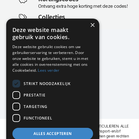
Ontvang extra hoge korting met deze codes!
Collecties
×
Actuele en populaire collecties
Deze website maakt
gebruik van cookies.
Deze website gebruikt cookies om uw
gebruikerservaring te verbeteren. Door
KMP Kantoormeubilair
onze website te gebruiken, stemt u in met
Airport Business Park
alle cookies in overeenstemming met ons
Frankfurtstraat 29-31
Cookiebeleid.
Lees verder
1175 RH Lijnden
STRIKT NOODZAKELIJK
020-617 01 26
info@kmpkantoormeubilair.nl
PRESTATIE
Facebook
TARGETING
Instagram
FUNCTIONEEL
KMP Kantoormeubilair levert aan BEDRIJVEN en PARTICULIEREN. ALLE
GENOEMDE PRIJZEN ZIJN EXCL. 21% B.T.W. Transport-en/of
ALLES ACCEPTEREN
Montagekosten op aanvraag. Aan deze website kunnen geen rechten