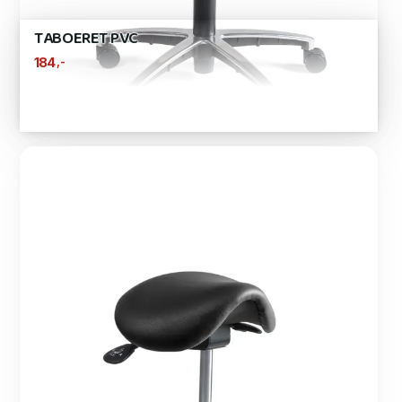
TABOERET PVC
,-
184