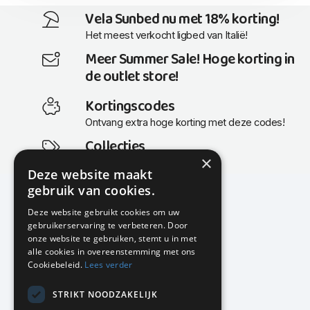
Vela Sunbed nu met 18% korting!
Het meest verkocht ligbed van Italië!
Meer Summer Sale! Hoge korting in
de outlet store!
Kortingscodes
Ontvang extra hoge korting met deze codes!
Collecties
×
Actuele en populaire collecties
Deze website maakt
gebruik van cookies.
Deze website gebruikt cookies om uw
gebruikerservaring te verbeteren. Door
KMP Kantoormeubilair
onze website te gebruiken, stemt u in met
Airport Business Park
alle cookies in overeenstemming met ons
Frankfurtstraat 29-31
Cookiebeleid.
Lees verder
1175 RH Lijnden
STRIKT NOODZAKELIJK
020-617 01 26