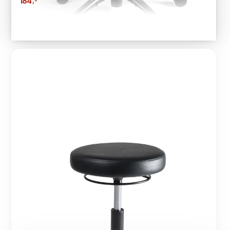
,-
184