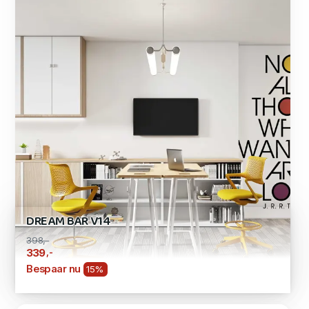
DREAM BAR V14
398,-
,-
339
Bespaar nu
15%