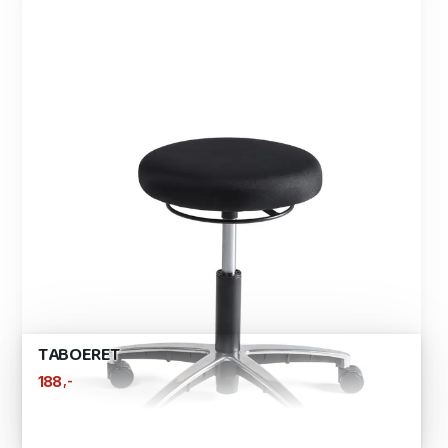
TABOERET
,-
188