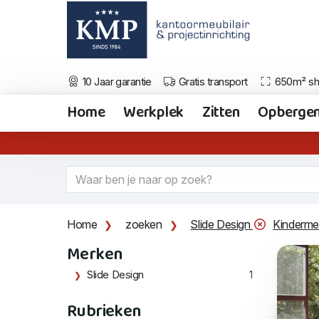
10 Jaar garantie
Gratis transport
650m² s
Home
Werkplek
Zitten
Opberge
Home
zoeken
Slide Design
Kinderm
Merken
Slide Design
1
Rubrieken