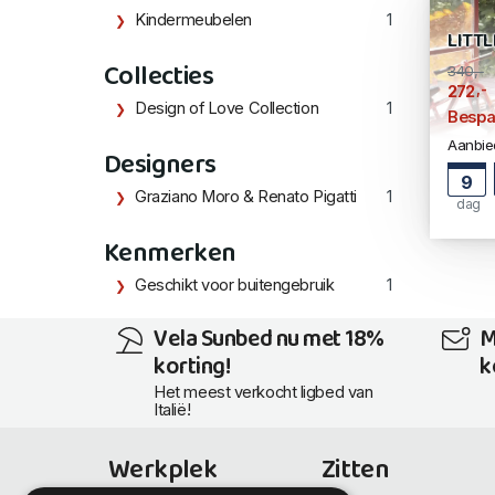
Kindermeubelen
1
LITT
Collecties
340,-
,-
272
Design of Love Collection
1
Bespa
Aanbied
Designers
9
Graziano Moro & Renato Pigatti
1
dag
Kenmerken
Geschikt voor buitengebruik
1
Vela Sunbed nu met 18%
M
korting!
k
Het meest verkocht ligbed van
Italië!
Werkplek
Zitten