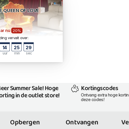
LE QUEEN OF LOVE
ar nu
20%
ing vervalt over:
14
25
29
uur
min
sec
eer Summer Sale! Hoge
Kortingscodes
orting in de outlet store!
Ontvang extra hoge korti
deze codes!
Opbergen
Ontvangen
Ve