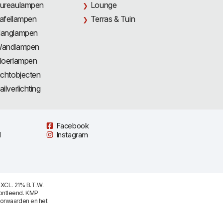
ureaulampen
Lounge
afellampen
Terras & Tuin
anglampen
andlampen
loerlampen
ichtobjecten
ailverlichting
Facebook
l
Instagram
XCL. 21% B.T.W.
ontleend. KMP
oorwaarden
en het