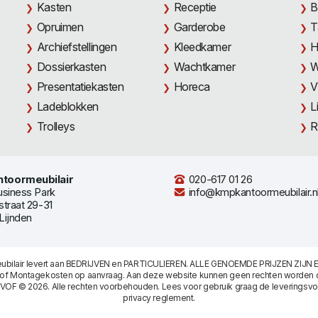
Kasten
Receptie
B
Opruimen
Garderobe
T
Archiefstellingen
Kleedkamer
H
Dossierkasten
Wachtkamer
W
Presentatiekasten
Horeca
V
Ladeblokken
L
Trolleys
R
toormeubilair
020-617 01 26
usiness Park
info@kmpkantoormeubilair.n
straat 29-31
Lijnden
bilair levert aan BEDRIJVEN en PARTICULIEREN. ALLE GENOEMDE PRIJZEN ZIJN E
/of Montagekosten op aanvraag. Aan deze website kunnen geen rechten worden 
 VOF © 2026. Alle rechten voorbehouden. Lees voor gebruik graag de
leveringsv
privacy reglement
.