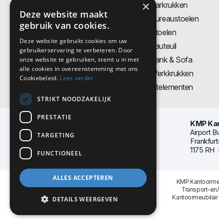
×
Bureaus
Barkrukken
Deze website maakt
Thuiswerkplek
Bureaustoelen
gebruik van cookies.
Zit-Sta bureaus
Stoelen
Deze website gebruikt cookies om uw
Directiemeubilair
Fauteuil
gebruikerservaring te verbeteren. Door
Akoestiek & Privacy
Bank & Sofa
onze website te gebruiken, stemt u in met
alle cookies in overeenstemming met ons
Tafels
Werkkrukken
Cookiebeleid.
Lees verder
Vergadertafels
Zitelementen
STRIKT NOODZAKELIJK
PRESTATIE
KMP Kan
Airport B
TARGETING
Frankfurt
1175 RH 
FUNCTIONEEL
ALLES ACCEPTEREN
KMP Kantoormeu
Transport-en
Kantoormeubilair
DETAILS WEERGEVEN