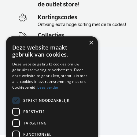
de outlet store!
Kortingscodes
Ontvang extra hoge korting met deze codes!
Collecties
×
Actuele en populaire collecties
Deze website maakt
gebruik van cookies.
Deze website gebruikt cookies om uw
gebruikerservaring te verbeteren. Door
KMP Kantoormeubilair
onze website te gebruiken, stemt u in met
Airport Business Park
alle cookies in overeenstemming met ons
Frankfurtstraat 29-31
Cookiebeleid.
Lees verder
1175 RH Lijnden
STRIKT NOODZAKELIJK
020-617 01 26
info@kmpkantoormeubilair.nl
PRESTATIE
Facebook
TARGETING
Instagram
FUNCTIONEEL