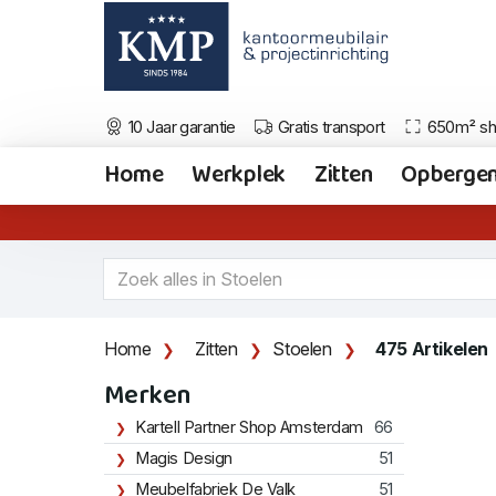
10 Jaar garantie
Gratis transport
650m² s
Home
Werkplek
Zitten
Opberge
Home
Zitten
Stoelen
475 Artikelen
Merken
Kartell Partner Shop Amsterdam
66
Magis Design
51
Meubelfabriek De Valk
51