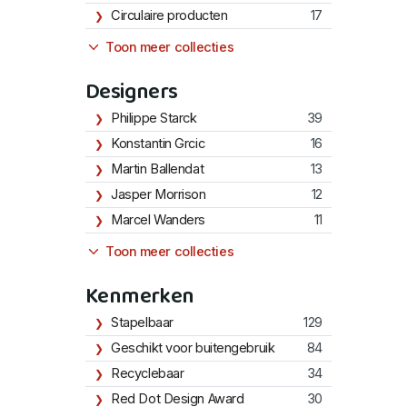
Circulaire producten
17
Toon meer collecties
Designers
Philippe Starck
39
Konstantin Grcic
16
Martin Ballendat
13
Jasper Morrison
12
Marcel Wanders
11
Toon meer collecties
Kenmerken
Stapelbaar
129
Geschikt voor buitengebruik
84
Recyclebaar
34
Red Dot Design Award
30