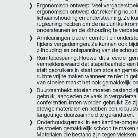
Ergonomisch ontwerp: Veel vergaderstoe
ergonomisch ontwerp dat rekening houdt m
lichaamshouding en ondersteuning. Ze k
rugleuning hebben om de natuurlijke krom
ondersteunen en de zithouding te verbete
Armleuningen bieden comfort en onderst
tijdens vergaderingen. Ze kunnen ook bij
zithouding en ontspanning van de schoud
Ruimtebesparing: Hoewel dit al eerder gen
vermeldenswaard dat stapelbaarheid een 
stelt gebruikers in staat om stoelen gemak
ruimte vrij te maken wanneer ze niet in geb
van stoelen maakt het ook gemakkelijk om
Duurzaamheid: stoelen moeten bestand zijn
gebruik, aangezien ze vaak in vergaderza
conferentieruimten worden gebruikt. Ze z
stevige materialen en hebben een robuust
langdurige duurzaamheid te garanderen.
Onderhoudsgemak: In een kantine-omgeving
de stoelen gemakkelijk schoon te maken e
Materialen die bestand zijn tegen vlekken