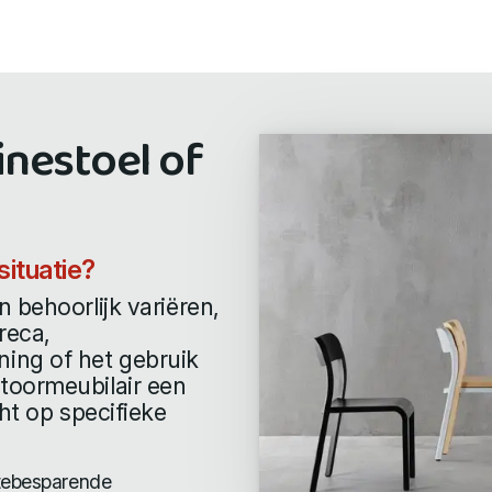
inestoel of
situatie?
 behoorlijk variëren,
reca,
ing of het gebruik
toormeubilair een
ht op specifieke
mtebesparende