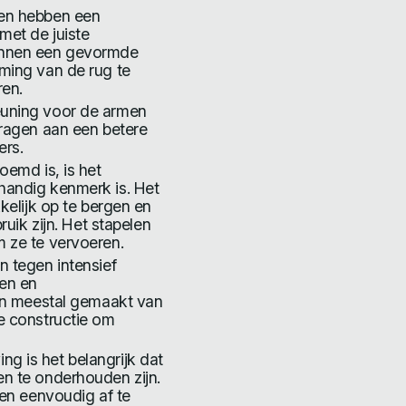
len hebben een
et de juiste
unnen een gevormde
ming van de rug te
ren.
euning voor de armen
dragen aan een betere
ers.
oemd is, is het
handig kenmerk is. Het
kelijk op te bergen en
ruik zijn. Het stapelen
 ze te vervoeren.
 tegen intensief
len en
ijn meestal gemaakt van
e constructie om
 is het belangrijk dat
n te onderhouden zijn.
 en eenvoudig af te