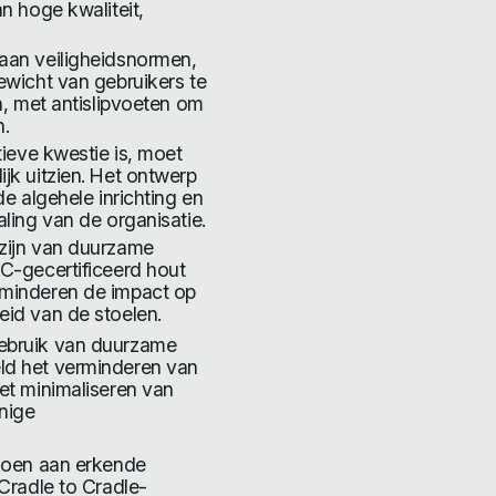
n hoge kwaliteit,
 aan veiligheidsnormen,
ewicht van gebruikers te
jn, met antislipvoeten om
.
tieve kwestie is, moet
jk uitzien. Het ontwerp
de algehele inrichting en
aling van de organisatie.
 zijn van duurzame
SC-gecertificeerd hout
rminderen de impact op
eid van de stoelen.
gebruik van duurzame
ld het verminderen van
het minimaliseren van
nige
ldoen aan erkende
 Cradle to Cradle-