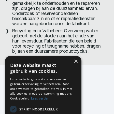
gemakkelijk te onderhouden en te repareren
zijn, dragen bij aan de duurzaamheid ervan.
Onderzoek of reserveonderdelen
beschikbaar zijn en of er reparatiediensten
worden aangeboden door de fabrikant.
Recycling en afvalbeheer: Overweeg wat er
gebeurt met de stoelen aan het einde van
hun levensduur. Fabrikanten die een beleid
voor recycling of terugname hebben, dragen
bij aan een duurzamere productcyclus.
×
Deze website maakt
gebruik van cookies.
Deze website gebruikt cookies om uw
gebruikerservaring te verbeteren. Door
KMP Kantoormeubilair
onze website te gebruiken, stemt u in met
Airport Business Park
alle cookies in overeenstemming met ons
Frankfurtstraat 29-31
Cookiebeleid.
Lees verder
1175 RH Lijnden
STRIKT NOODZAKELIJK
020-617 01 26