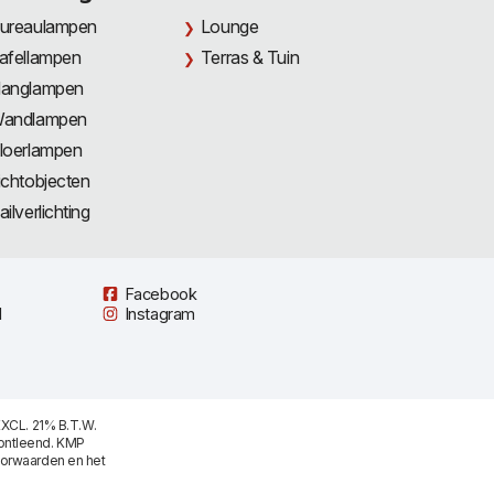
ureaulampen
Lounge
afellampen
Terras & Tuin
anglampen
andlampen
loerlampen
ichtobjecten
ailverlichting
Facebook
l
Instagram
XCL. 21% B.T.W.
ontleend. KMP
oorwaarden
en het