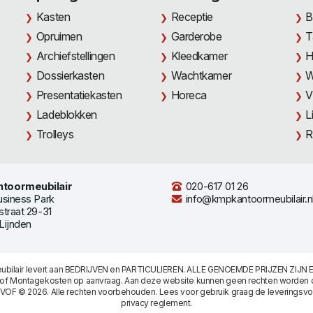
Kasten
Receptie
B
Opruimen
Garderobe
T
Archiefstellingen
Kleedkamer
H
Dossierkasten
Wachtkamer
W
Presentatiekasten
Horeca
V
Ladeblokken
L
Trolleys
R
toormeubilair
020-617 01 26
usiness Park
info@kmpkantoormeubilair.n
straat 29-31
Lijnden
bilair levert aan BEDRIJVEN en PARTICULIEREN. ALLE GENOEMDE PRIJZEN ZIJN E
/of Montagekosten op aanvraag. Aan deze website kunnen geen rechten worden 
 VOF © 2026. Alle rechten voorbehouden. Lees voor gebruik graag de
leveringsv
privacy reglement
.