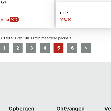
 G1
POP
0
ar nu
10%
,90
196
d
73
tot
90
van
100
. Er zijn meerdere pagina's.
1
2
3
4
5
6
>
Opbergen
Ontvangen
Ve