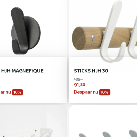
 HJH MAGNEFIQUE
STICKS HJH 30
102,-
,80
91
ar nu
Bespaar nu
10%
10%