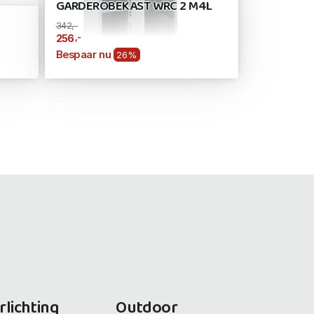
GARDEROBEKAST WRC 2 M4L
342,-
,-
256
Bespaar nu
26%
rlichting
Outdoor