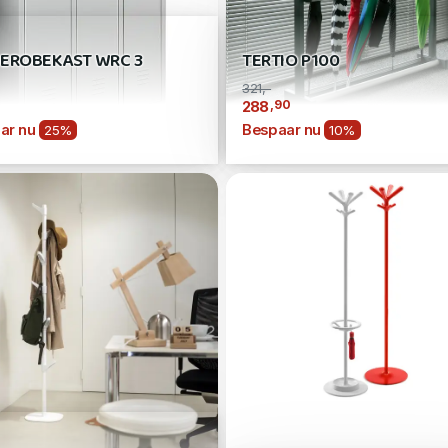
EROBEKAST WRC 3
TERTIO P100
321,-
,90
288
ar nu
Bespaar nu
25%
10%