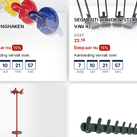
SEGMENTI WANDKAPSTOK 
INGHAKEN
VAN 4)
27,27
,18
23
ar nu
Bespaar nu
15%
15%
ing vervalt over:
Aanbieding vervalt over:
10
21
56
7
10
21
56
uur
min
sec
dag
uur
min
sec