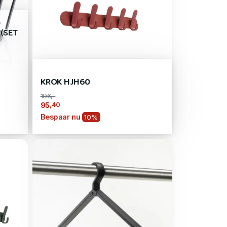
(SET
KROK HJH60
106,-
,40
95
Bespaar nu
10%