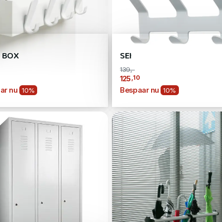
 BOX
SEI
139,-
,10
125
ar nu
Bespaar nu
10%
10%