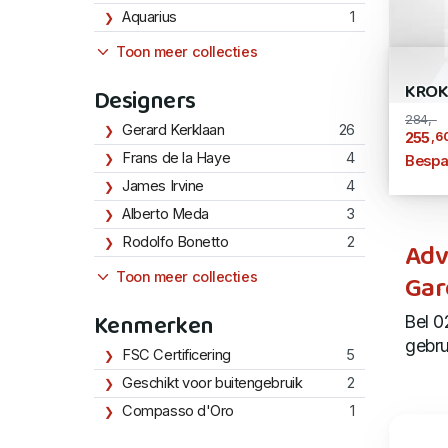
Aquarius
1
Toon meer collecties
KROK
Designers
284,-
Gerard Kerklaan
26
,6
255
Frans de la Haye
4
Bespa
James Irvine
4
Alberto Meda
3
Rodolfo Bonetto
2
Adv
Gar
Toon meer collecties
Kenmerken
Bel 0
gebru
FSC Certificering
5
Geschikt voor buitengebruik
2
Compasso d'Oro
1