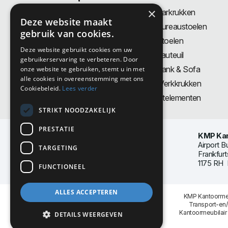
×
Bureaus
Barkrukken
Deze website maakt
Thuiswerkplek
Bureaustoelen
gebruik van cookies.
Zit-Sta bureaus
Stoelen
Deze website gebruikt cookies om uw
Directiemeubilair
Fauteuil
gebruikerservaring te verbeteren. Door
Akoestiek & Privacy
Bank & Sofa
onze website te gebruiken, stemt u in met
alle cookies in overeenstemming met ons
Tafels
Werkkrukken
Cookiebeleid.
Lees verder
Vergadertafels
Zitelementen
STRIKT NOODZAKELIJK
PRESTATIE
KMP Kan
Airport B
TARGETING
Frankfurt
1175 RH 
FUNCTIONEEL
ALLES ACCEPTEREN
KMP Kantoormeu
Transport-en
Kantoormeubilair
DETAILS WEERGEVEN