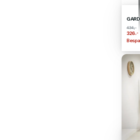
GARD
434,-
,-
326
Bespa