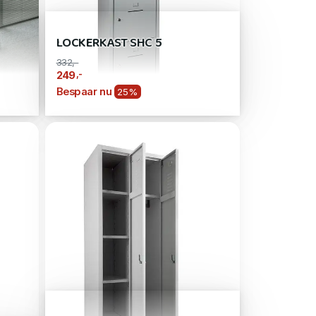
LOCKERKAST SHC 5
332,-
,-
249
Bespaar nu
25%