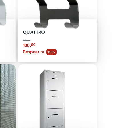
QUATTRO
112,-
,80
100
Bespaar nu
10%