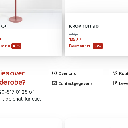
 G+
KROK HJH 90
139,-
0
,10
125
ar nu
Bespaar nu
10%
10%
ies over
Over ons
Rout
derobe?
Contactgegevens
Leve
20-617 01 26 of
ik de chat-functie.