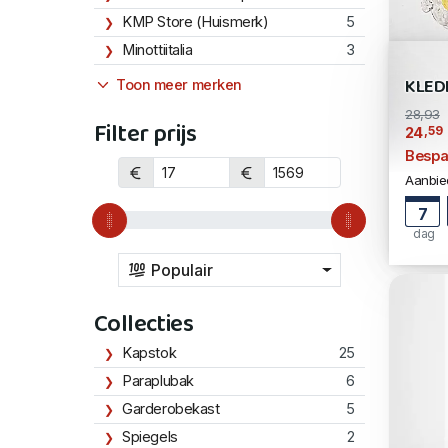
KMP Store (Huismerk)
5
Minottiitalia
3
KLED
Toon meer merken
28,93
Filter prijs
,59
24
Bespa
Aanbied
7
dag
Populair
Collecties
Kapstok
25
Paraplubak
6
Garderobekast
5
Spiegels
2