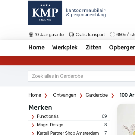
10 Jaar garantie
Gratis transport
650m² s
Home
Werkplek
Zitten
Opberge
Home
Ontvangen
Garderobe
100 Ar
Merken
Functionals
69
Magis Design
8
Kartell Partner Shop Amsterdam
7