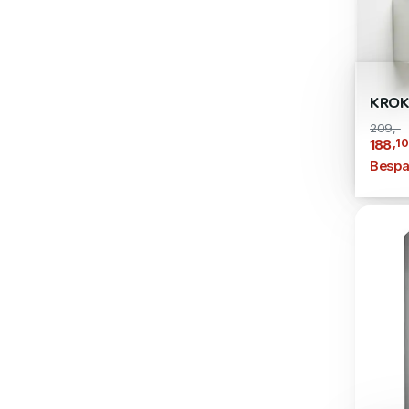
KROK
209,-
,10
188
Bespa