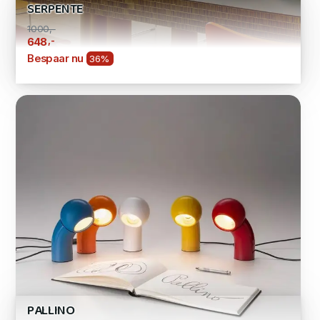
SERPENTE
1000,-
,-
648
Bespaar nu
36%
PALLINO