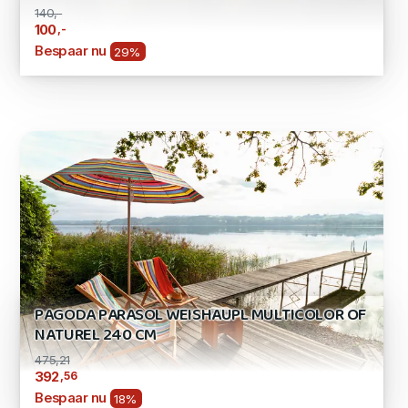
140,-
,-
100
Bespaar nu
29%
PAGODA PARASOL WEISHAUPL MULTICOLOR OF
NATUREL 240 CM
475,21
,56
392
Bespaar nu
18%