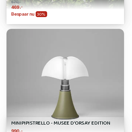
670,-
,-
469
Bespaar nu
30%
MINIPIPISTRELLO - MUSEE D'ORSAY EDITION
,-
990