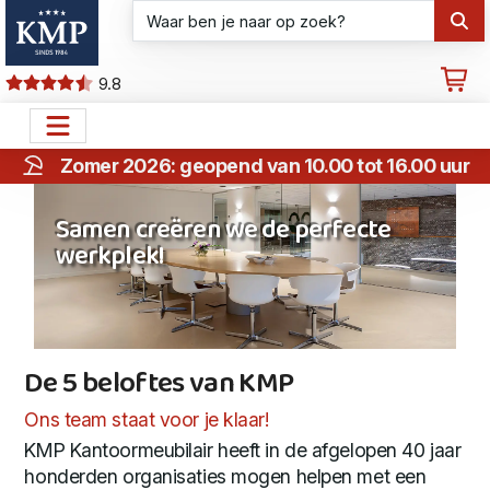
9.8
Zomer 2026: geopend van 10.00 tot 16.00 uur
Samen creëren we de perfecte
werkplek!
De 5 beloftes van KMP
De 5 beloftes van KMP
Ons team staat voor je klaar!
KMP Kantoormeubilair heeft in de afgelopen 40 jaar
honderden organisaties mogen helpen met een