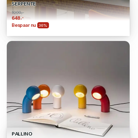
SERPENTE
1000,-
,-
648
Bespaar nu
36%
PALLINO