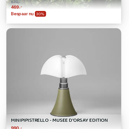
670,-
,-
469
Bespaar nu
30%
MINIPIPISTRELLO - MUSEE D'ORSAY EDITION
,-
990