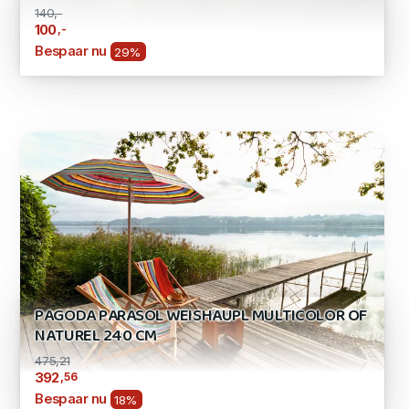
140,-
,-
100
Bespaar nu
29%
PAGODA PARASOL WEISHAUPL MULTICOLOR OF
NATUREL 240 CM
475,21
,56
392
Bespaar nu
18%