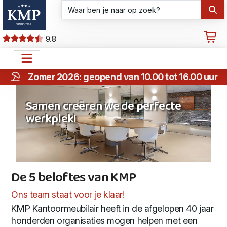
9.8
Zomer 2026: geopend van 10.00 tot 16.00 uur
Samen creëren we de perfecte
werkplek!
De 5 beloftes van KMP
De 5 beloftes van KMP
Ons team staat voor je klaar!
KMP Kantoormeubilair heeft in de afgelopen 40 jaar
honderden organisaties mogen helpen met een