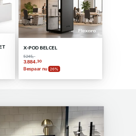
ET
X-POD BELCEL
5245,-
,30
3.884
Bespaar nu
26%