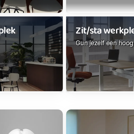
plek
Zit/sta werkp
Gun jezelf een hoo