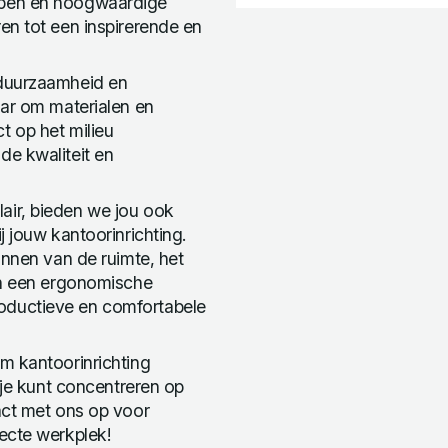
rpen en hoogwaardige
en tot een inspirerende en
 duurzaamheid en
aar om materialen en
t op het milieu
de kwaliteit en
air, bieden we jou ook
j jouw kantoorinrichting.
annen van de ruimte, het
an een ergonomische
oductieve en comfortabele
m kantoorinrichting
 je kunt concentreren op
act met ons op voor
ecte werkplek!