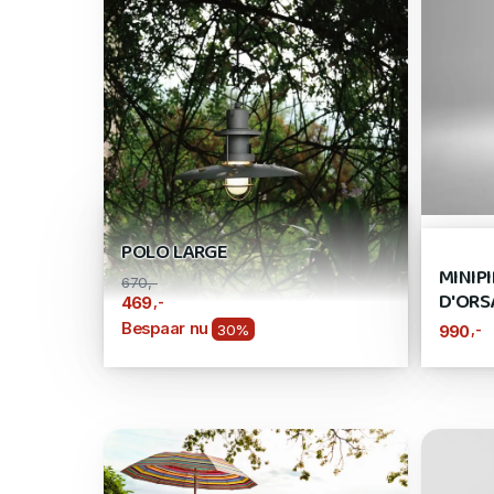
POLO LARGE
MINIP
670,-
D'ORS
,-
469
Bespaar nu
30%
,-
990