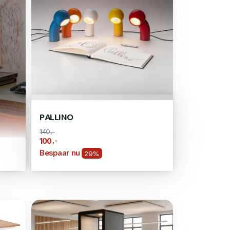
PALLINO
140,-
,-
100
Bespaar nu
29%