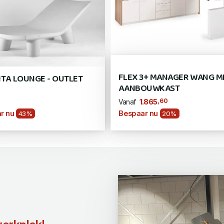
FLEX 3+ MANAGER WANG M
ITA LOUNGE - OUTLET
AANBOUWKAST
,60
1.865
Vanaf
r nu
Bespaar nu
43%
20%