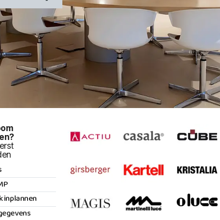
oom
en?
erst
den
s
MP
k inplannen
gegevens