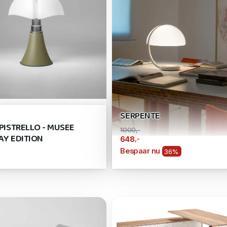
SERPENTE
IPISTRELLO - MUSEE
1000,-
AY EDITION
,-
648
Bespaar nu
36%