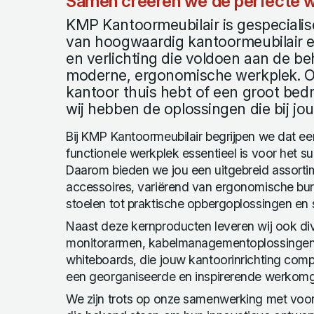
Samen creëren we de perfecte w
KMP Kantoormeubilair is gespecialise
van hoogwaardig kantoormeubilair 
en verlichting die voldoen aan de b
moderne, ergonomische werkplek. Of
kantoor thuis hebt of een groot bedri
wij hebben de oplossingen die bij j
Bij KMP Kantoormeubilair begrijpen we dat 
functionele werkplek essentieel is voor het su
Daarom bieden we jou een uitgebreid assorti
accessoires, variërend van ergonomische bu
stoelen tot praktische opbergoplossingen en st
Naast deze kernproducten leveren wij ook div
monitorarmen, kabelmanagementoplossingen, 
whiteboards, die jouw kantoorinrichting com
een georganiseerde en inspirerende werkomg
We zijn trots op onze samenwerking met vo