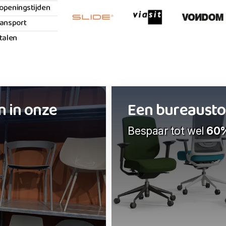
openingstijden
ransport
etalen
n in onze
Een bureaustoel
Bespaar tot wel
60