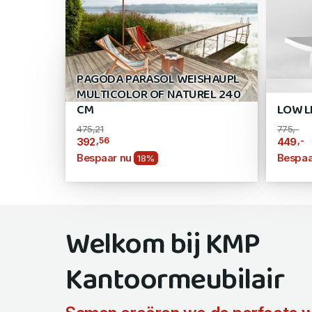
PAGODA PARASOL WEISHAUPL
MULTICOLOR OF NATUREL 240
CM
LOW L
475,21
775,-
,56
,-
392
449
Bespaar nu
Bespaa
18%
Welkom bij KMP
Kantoormeubilair