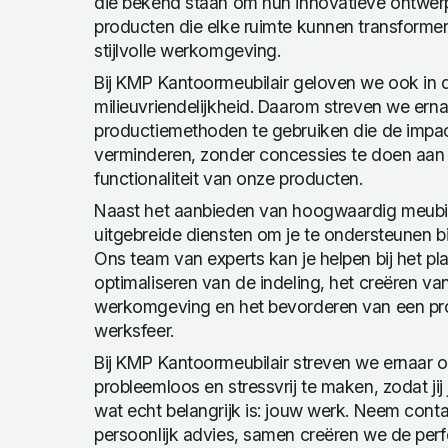
die bekend staan om hun innovatieve ontwe
producten die elke ruimte kunnen transformer
stijlvolle werkomgeving.
Bij KMP Kantoormeubilair geloven we ook in
milieuvriendelijkheid. Daarom streven we ern
productiemethoden te gebruiken die de impac
verminderen, zonder concessies te doen aan 
functionaliteit van onze producten.
Naast het aanbieden van hoogwaardig meubil
uitgebreide diensten om je te ondersteunen bi
Ons team van experts kan je helpen bij het pl
optimaliseren van de indeling, het creëren v
werkomgeving en het bevorderen van een pr
werksfeer.
Bij KMP Kantoormeubilair streven we ernaar o
probleemloos en stressvrij te maken, zodat jij
wat echt belangrijk is: jouw werk. Neem cont
persoonlijk advies, samen creëren we de perf