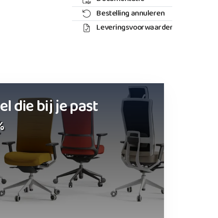
Bestelling annuleren
Leveringsvoorwaarden
 die bij je past
%