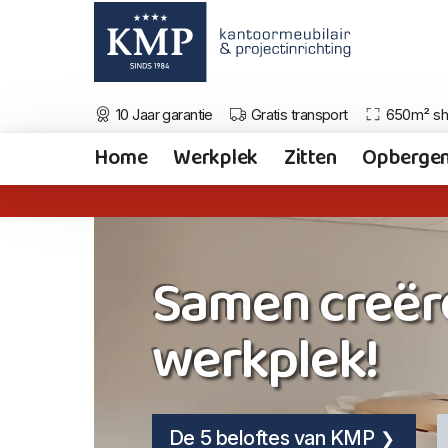
10 Jaar garantie
Gratis transport
650m² s
Home
Werkplek
Zitten
Opberge
Samen creër
werkplek!
De 5 beloftes van KMP
De 5 beloftes van KMP