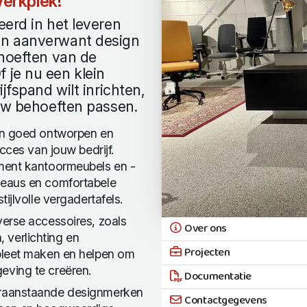
erkplek!
erd in het leveren
en aanverwant design
ehoeften van de
 je nu een klein
jfspand wilt inrichten,
ouw behoeften passen.
een goed ontworpen en
cces van jouw bedrijf.
ment kantoormeubels en -
reaus en comfortabele
ijlvolle vergadertafels.
erse accessoires, zoals
Over ons
verlichting en
Projecten
pleet maken en helpen om
eving te creëren.
Documentatie
oraanstaande designmerken
Contactgegevens