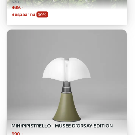
670,-
,-
469
Bespaar nu
30%
MINIPIPISTRELLO - MUSEE D'ORSAY EDITION
,-
990