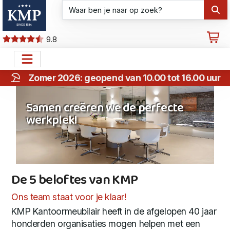
9.8
Zomer 2026: geopend van 10.00 tot 16.00 uur
Samen creëren we de perfecte
werkplek!
De 5 beloftes van KMP
De 5 beloftes van KMP
Ons team staat voor je klaar!
KMP Kantoormeubilair heeft in de afgelopen 40 jaar
honderden organisaties mogen helpen met een