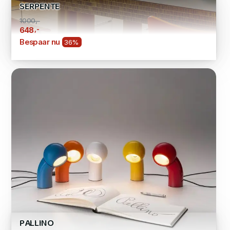
SERPENTE
1000,-
,-
648
Bespaar nu
36%
PALLINO