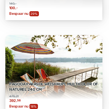
140,-
,-
100
Bespaar nu
29%
PAGODA PARASOL WEISHAUPL MULTICOLOR OF
NATUREL 240 CM
475,21
,56
392
Bespaar nu
18%