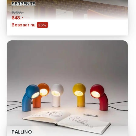
SERPENTE
1000,-
,-
648
Bespaar nu
36%
PALLINO