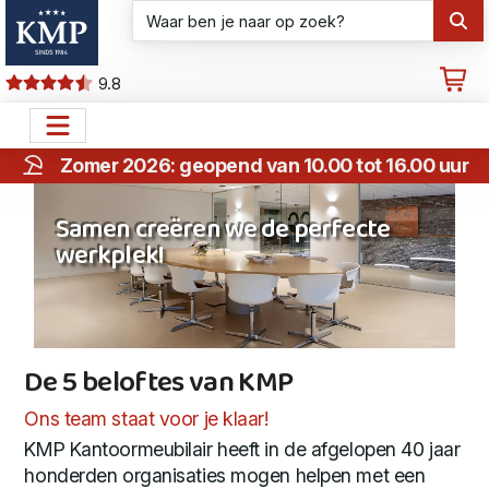
9.8
Zomer 2026: geopend van 10.00 tot 16.00 uur
Samen creëren we de perfecte
werkplek!
De 5 beloftes van KMP
De 5 beloftes van KMP
Ons team staat voor je klaar!
KMP Kantoormeubilair heeft in de afgelopen 40 jaar
honderden organisaties mogen helpen met een