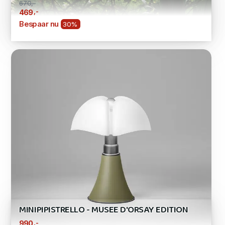
670,-
,-
469
Bespaar nu
30%
MINIPIPISTRELLO - MUSEE D'ORSAY EDITION
,-
990