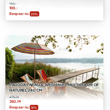
140,-
,-
100
Bespaar nu
29%
PAGODA PARASOL WEISHAUPL MULTICOLOR OF
NATUREL 240 CM
475,21
,56
392
Bespaar nu
18%