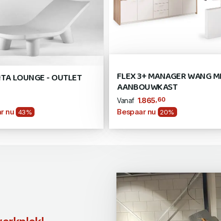
FLEX 3+ MANAGER WANG M
ITA LOUNGE - OUTLET
AANBOUWKAST
,60
1.865
Vanaf
r nu
Bespaar nu
43%
20%