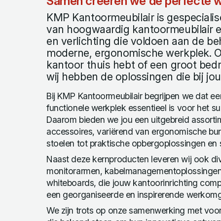
Samen creëren we de perfecte w
KMP Kantoormeubilair is gespecialise
van hoogwaardig kantoormeubilair 
en verlichting die voldoen aan de b
moderne, ergonomische werkplek. Of
kantoor thuis hebt of een groot bedri
wij hebben de oplossingen die bij j
Bij KMP Kantoormeubilair begrijpen we dat 
functionele werkplek essentieel is voor het su
Daarom bieden we jou een uitgebreid assorti
accessoires, variërend van ergonomische bu
stoelen tot praktische opbergoplossingen en st
Naast deze kernproducten leveren wij ook div
monitorarmen, kabelmanagementoplossingen, 
whiteboards, die jouw kantoorinrichting com
een georganiseerde en inspirerende werkomg
We zijn trots op onze samenwerking met vo