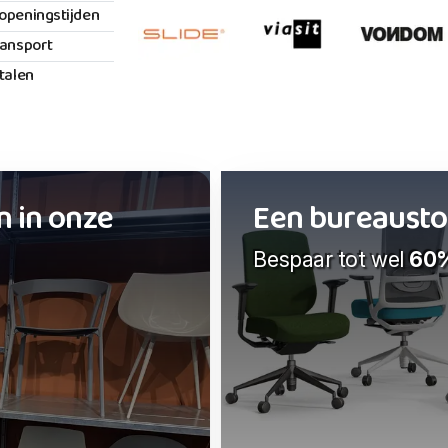
openingstijden
ransport
etalen
n in onze
Een bureaustoel
Bespaar tot wel
60