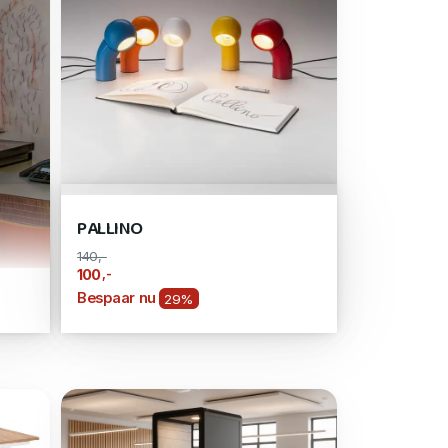
PALLINO
140,-
,-
100
Bespaar nu
29%