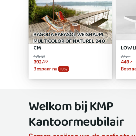
PAGODA PARASOL WEISHAUPL
MULTICOLOR OF NATUREL 240
CM
LOW L
475,21
775,-
,56
,-
392
449
Bespaar nu
Bespaa
18%
Welkom bij KMP
Kantoormeubilair