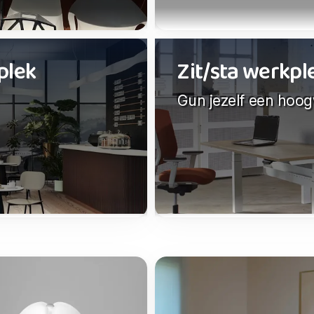
plek
Zit/sta werkp
Gun jezelf een hoo