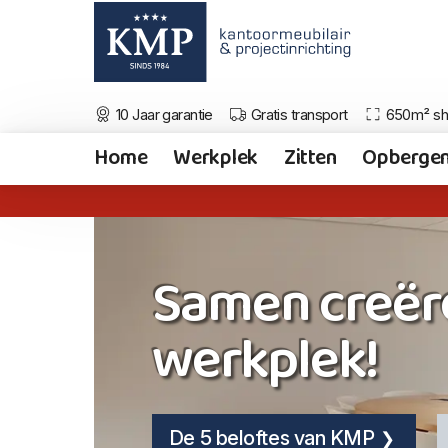
10 Jaar garantie
Gratis transport
650m² s
Home
Werkplek
Zitten
Opberge
Samen creër
werkplek!
De 5 beloftes van KMP
De 5 beloftes van KMP