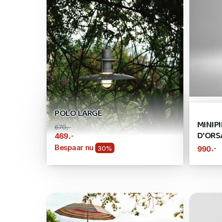
POLO LARGE
MINIP
670,-
D'ORS
,-
469
Bespaar nu
30%
,-
990