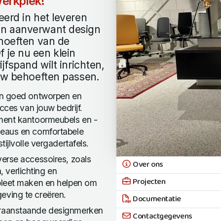
erkplek!
erd in het leveren
en aanverwant design
ehoeften van de
 je nu een klein
jfspand wilt inrichten,
ouw behoeften passen.
een goed ontworpen en
cces van jouw bedrijf.
ment kantoormeubels en -
reaus en comfortabele
ijlvolle vergadertafels.
erse accessoires, zoals
Over ons
verlichting en
Projecten
pleet maken en helpen om
eving te creëren.
Documentatie
oraanstaande designmerken
Contactgegevens