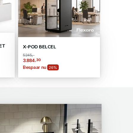
ET
X-POD BELCEL
5245,-
,30
3.884
Bespaar nu
26%