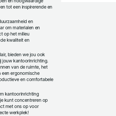
rpen en hoogwaardige
en tot een inspirerende en
 duurzaamheid en
aar om materialen en
t op het milieu
de kwaliteit en
air, bieden we jou ook
j jouw kantoorinrichting.
annen van de ruimte, het
an een ergonomische
oductieve en comfortabele
m kantoorinrichting
 je kunt concentreren op
act met ons op voor
ecte werkplek!