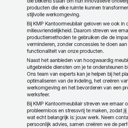
die bekend staan om hun innovatieve ontwe
producten die elke ruimte kunnen transformer
stijlvolle werkomgeving.
Bij KMP Kantoormeubilair geloven we ook in
milieuvriendelijkheid. Daarom streven we ern
productiemethoden te gebruiken die de impac
verminderen, zonder concessies te doen aan 
functionaliteit van onze producten.
Naast het aanbieden van hoogwaardig meubil
uitgebreide diensten om je te ondersteunen bi
Ons team van experts kan je helpen bij het pl
optimaliseren van de indeling, het creëren v
werkomgeving en het bevorderen van een pr
werksfeer.
Bij KMP Kantoormeubilair streven we ernaar o
probleemloos en stressvrij te maken, zodat jij
wat echt belangrijk is: jouw werk. Neem cont
persoonlijk advies, samen creëren we de perf