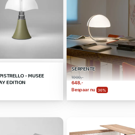
SERPENTE
IPISTRELLO - MUSEE
1000,-
AY EDITION
,-
648
Bespaar nu
36%