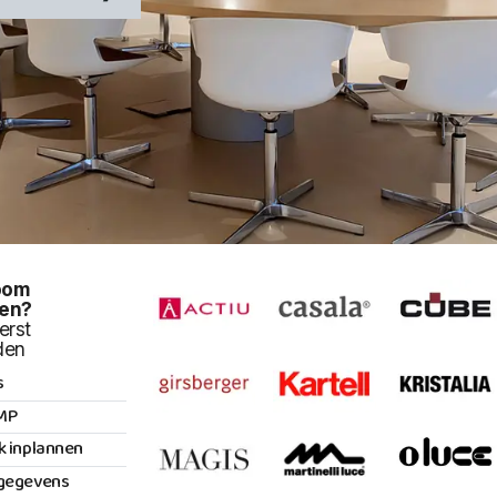
oom
en?
erst
den
s
MP
k inplannen
gegevens