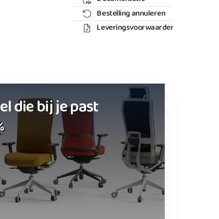
Bestelling annuleren
Leveringsvoorwaarden
 die bij je past
%