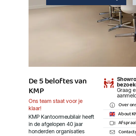
De 5 beloftes van
Showr
bezoek
KMP
Graag e
aanmel
Ons team staat voor je
Over on
klaar!
About K
KMP Kantoormeubilair heeft
Afspraa
in de afgelopen 40 jaar
Contact
honderden organisaties