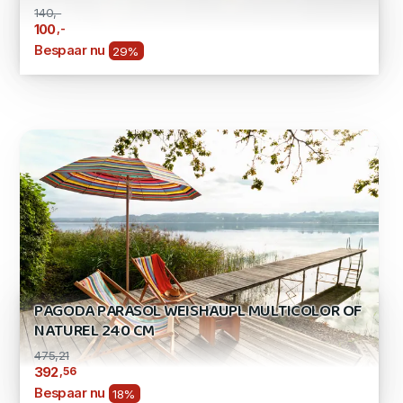
140,-
,-
100
Bespaar nu
29%
PAGODA PARASOL WEISHAUPL MULTICOLOR OF
NATUREL 240 CM
475,21
,56
392
Bespaar nu
18%