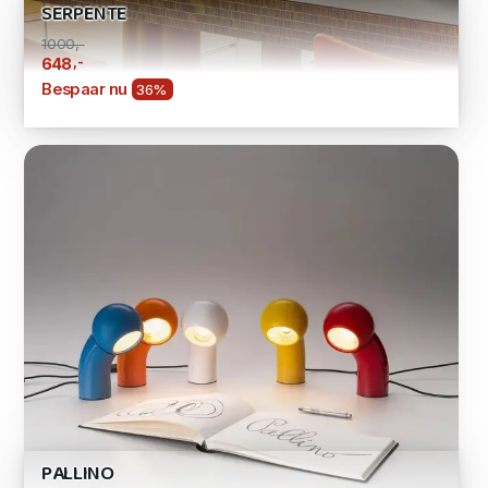
SERPENTE
1000,-
,-
648
Bespaar nu
36%
PALLINO