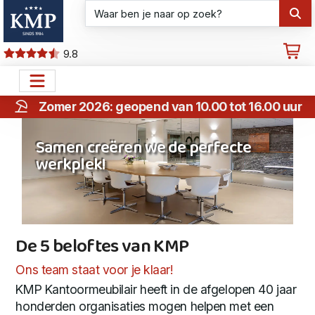
9.8
Zomer 2026: geopend van 10.00 tot 16.00 uur
Samen creëren we de perfecte
werkplek!
De 5 beloftes van KMP
De 5 beloftes van KMP
Ons team staat voor je klaar!
KMP Kantoormeubilair heeft in de afgelopen 40 jaar
honderden organisaties mogen helpen met een