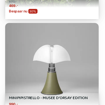
670,-
,-
469
Bespaar nu
30%
MINIPIPISTRELLO - MUSEE D'ORSAY EDITION
,-
990