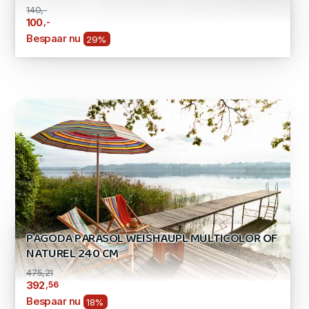
140,-
,-
100
Bespaar nu
29%
PAGODA PARASOL WEISHAUPL MULTICOLOR OF
NATUREL 240 CM
475,21
,56
392
Bespaar nu
18%