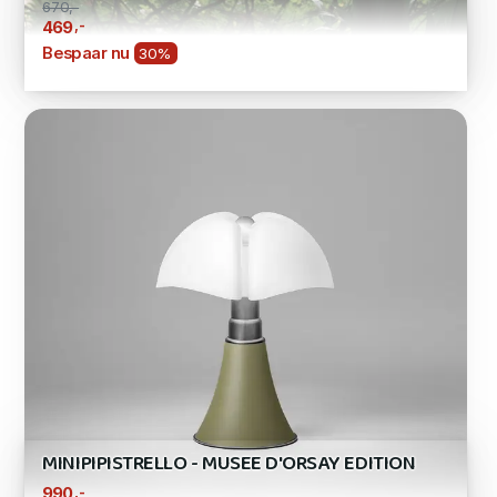
670,-
,-
469
Bespaar nu
30%
MINIPIPISTRELLO - MUSEE D'ORSAY EDITION
,-
990