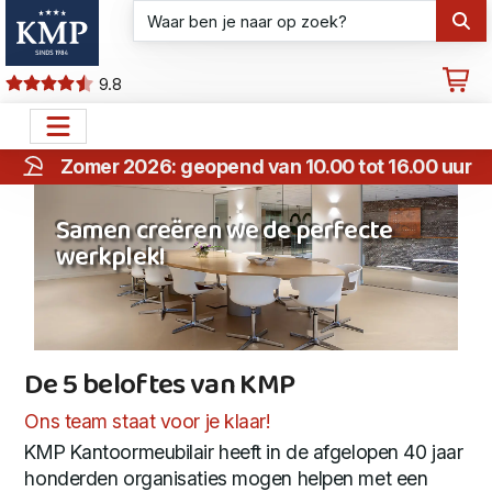
9.8
Zomer 2026: geopend van 10.00 tot 16.00 uur
Samen creëren we de perfecte
werkplek!
De 5 beloftes van KMP
De 5 beloftes van KMP
Ons team staat voor je klaar!
KMP Kantoormeubilair heeft in de afgelopen 40 jaar
honderden organisaties mogen helpen met een