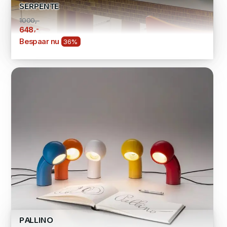
SERPENTE
1000,-
,-
648
Bespaar nu
36%
PALLINO