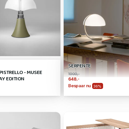
SERPENTE
IPISTRELLO - MUSEE
1000,-
AY EDITION
,-
648
Bespaar nu
36%