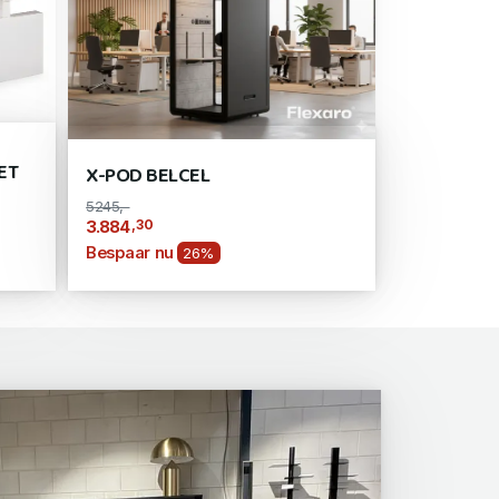
ET
X-POD BELCEL
5245,-
,30
3.884
Bespaar nu
26%