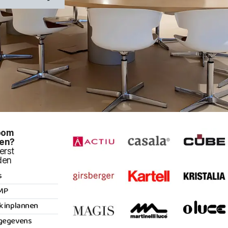
oom
en?
erst
den
s
MP
k inplannen
gegevens