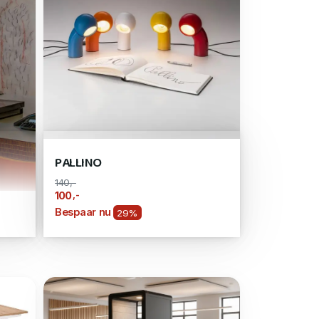
PALLINO
140,-
,-
100
Bespaar nu
29%