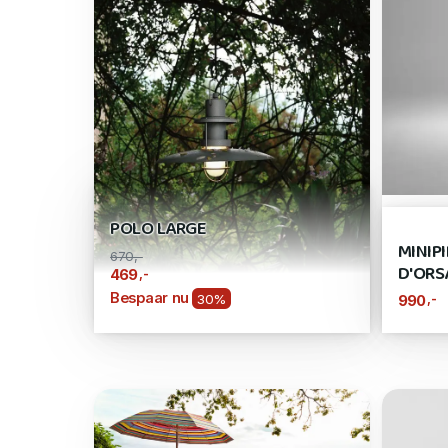
POLO LARGE
MINIP
670,-
D'ORS
,-
469
Bespaar nu
30%
,-
990