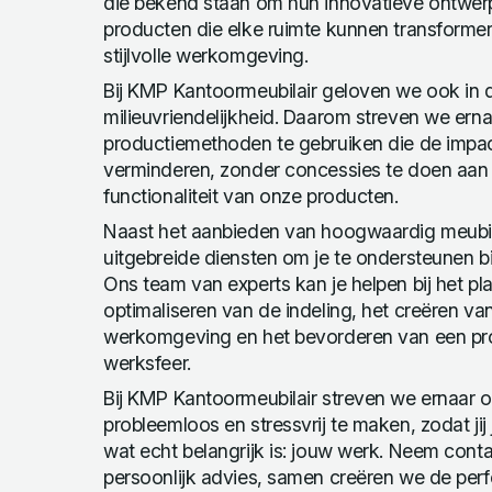
die bekend staan om hun innovatieve ontwe
producten die elke ruimte kunnen transformer
stijlvolle werkomgeving.
Bij KMP Kantoormeubilair geloven we ook in
milieuvriendelijkheid. Daarom streven we ern
productiemethoden te gebruiken die de impac
verminderen, zonder concessies te doen aan 
functionaliteit van onze producten.
Naast het aanbieden van hoogwaardig meubil
uitgebreide diensten om je te ondersteunen bi
Ons team van experts kan je helpen bij het pl
optimaliseren van de indeling, het creëren v
werkomgeving en het bevorderen van een pr
werksfeer.
Bij KMP Kantoormeubilair streven we ernaar o
probleemloos en stressvrij te maken, zodat jij
wat echt belangrijk is: jouw werk. Neem cont
persoonlijk advies, samen creëren we de perf