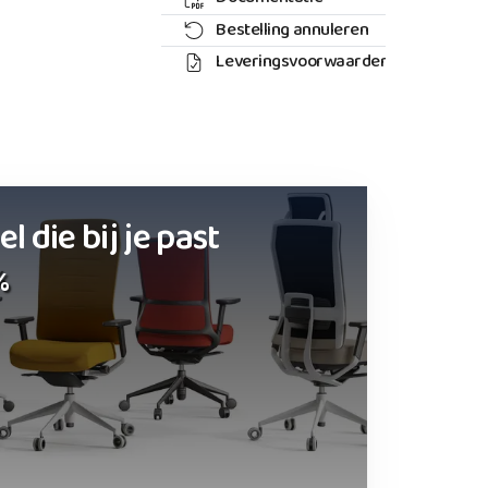
Bestelling annuleren
Leveringsvoorwaarden
 die bij je past
%