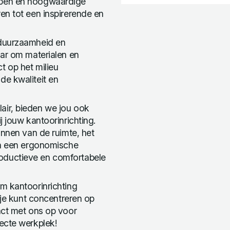
rpen en hoogwaardige
en tot een inspirerende en
 duurzaamheid en
aar om materialen en
t op het milieu
de kwaliteit en
air, bieden we jou ook
j jouw kantoorinrichting.
annen van de ruimte, het
an een ergonomische
oductieve en comfortabele
m kantoorinrichting
 je kunt concentreren op
act met ons op voor
ecte werkplek!