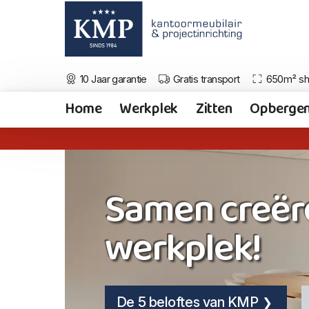
10 Jaar garantie
Gratis transport
650m² s
Home
Werkplek
Zitten
Opberge
Samen creër
werkplek!
De 5 beloftes van KMP
De 5 beloftes van KMP