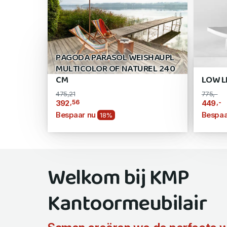
PAGODA PARASOL WEISHAUPL
MULTICOLOR OF NATUREL 240
CM
LOW L
475,21
775,-
,56
,-
392
449
Bespaar nu
Bespaa
18%
Welkom bij KMP
Kantoormeubilair