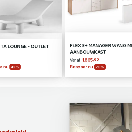
FLEX 3+ MANAGER WANG M
ITA LOUNGE - OUTLET
AANBOUWKAST
,60
1.865
Vanaf
r nu
Bespaar nu
43%
20%