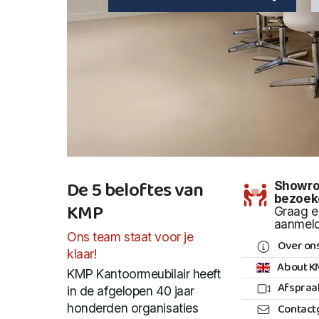
De 5 beloftes van
Showr
bezoek
KMP
Graag e
aanmel
Ons team staat voor je
Over on
klaar!
About K
KMP Kantoormeubilair heeft
Afspraa
in de afgelopen 40 jaar
Contact
honderden organisaties