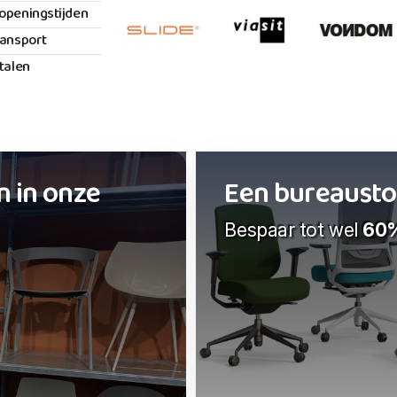
openingstijden
ransport
etalen
n in onze
Een bureaustoel
Bespaar tot wel
60