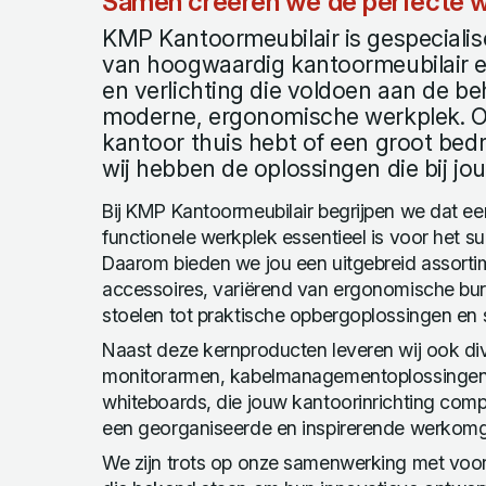
Samen creëren we de perfecte w
KMP Kantoormeubilair is gespecialise
van hoogwaardig kantoormeubilair 
en verlichting die voldoen aan de b
moderne, ergonomische werkplek. Of
kantoor thuis hebt of een groot bedri
wij hebben de oplossingen die bij j
Bij KMP Kantoormeubilair begrijpen we dat 
functionele werkplek essentieel is voor het su
Daarom bieden we jou een uitgebreid assorti
accessoires, variërend van ergonomische bu
stoelen tot praktische opbergoplossingen en st
Naast deze kernproducten leveren wij ook div
monitorarmen, kabelmanagementoplossingen, 
whiteboards, die jouw kantoorinrichting com
een georganiseerde en inspirerende werkomg
We zijn trots op onze samenwerking met vo