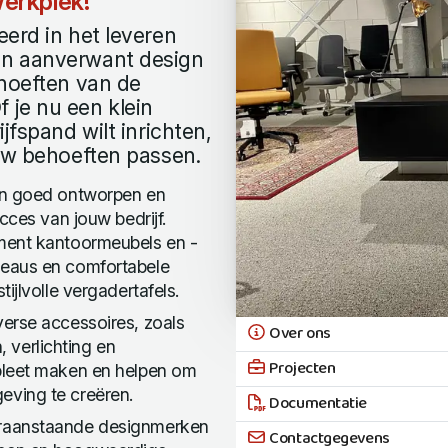
erkplek!
erd in het leveren
en aanverwant design
ehoeften van de
 je nu een klein
jfspand wilt inrichten,
ouw behoeften passen.
een goed ontworpen en
cces van jouw bedrijf.
ment kantoormeubels en -
reaus en comfortabele
ijlvolle vergadertafels.
erse accessoires, zoals
Over ons
verlichting en
Projecten
pleet maken en helpen om
eving te creëren.
Documentatie
oraanstaande designmerken
Contactgegevens