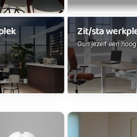
plek
Zit/sta werkp
Gun jezelf een hoo