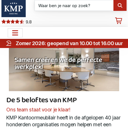
9.8
Zomer 2026: geopend van 10.00 tot 16.00 uur
Samen creëren we de perfecte
werkplek!
De 5 beloftes van KMP
De 5 beloftes van KMP
Ons team staat voor je klaar!
KMP Kantoormeubilair heeft in de afgelopen 40 jaar
honderden organisaties mogen helpen met een