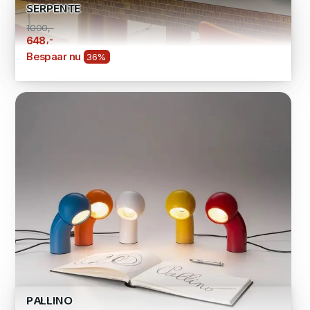
SERPENTE
1000,-
,-
648
Bespaar nu
36%
PALLINO