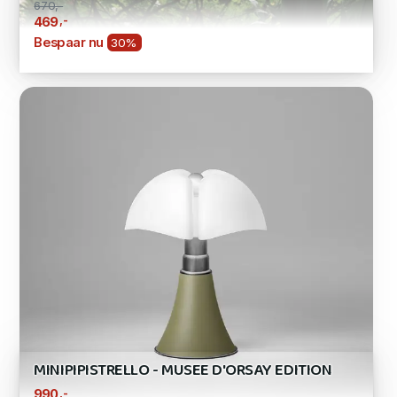
670,-
,-
469
Bespaar nu
30%
MINIPIPISTRELLO - MUSEE D'ORSAY EDITION
,-
990