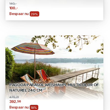
140,-
,-
100
Bespaar nu
29%
PAGODA PARASOL WEISHAUPL MULTICOLOR OF
NATUREL 240 CM
475,21
,56
392
Bespaar nu
18%