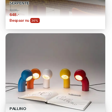
SERPENTE
1000,-
,-
648
Bespaar nu
36%
PALLINO