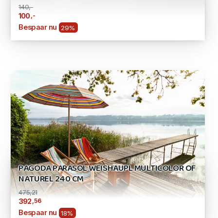
140,-
,-
100
Bespaar nu
29%
PAGODA PARASOL WEISHAUPL MULTICOLOR OF
NATUREL 240 CM
475,21
,56
392
Bespaar nu
18%