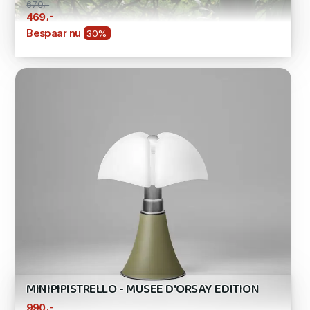
670,-
,-
469
Bespaar nu
30%
MINIPIPISTRELLO - MUSEE D'ORSAY EDITION
,-
990