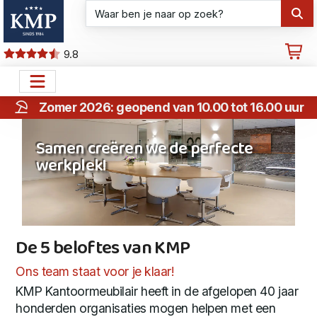
9.8
Zomer 2026: geopend van 10.00 tot 16.00 uur
Samen creëren we de perfecte
werkplek!
De 5 beloftes van KMP
De 5 beloftes van KMP
Ons team staat voor je klaar!
KMP Kantoormeubilair heeft in de afgelopen 40 jaar
honderden organisaties mogen helpen met een