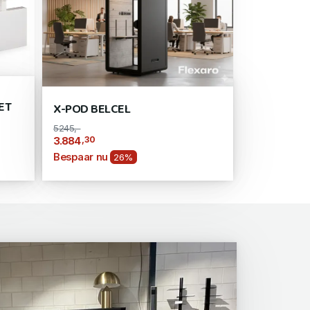
ET
X-POD BELCEL
5245,-
,30
3.884
Bespaar nu
26%