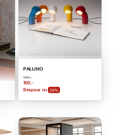
PALLINO
140,-
,-
100
Bespaar nu
29%