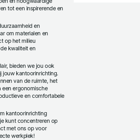
rpen en hoogwaardige
en tot een inspirerende en
 duurzaamheid en
aar om materialen en
t op het milieu
de kwaliteit en
air, bieden we jou ook
j jouw kantoorinrichting.
annen van de ruimte, het
an een ergonomische
oductieve en comfortabele
m kantoorinrichting
 je kunt concentreren op
act met ons op voor
ecte werkplek!