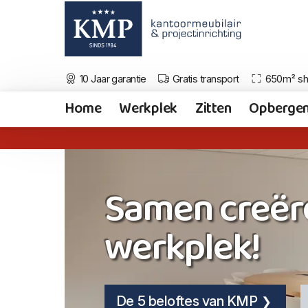
10 Jaar garantie
Gratis transport
650m² s
Home
Werkplek
Zitten
Opberge
Samen creër
werkplek!
De 5 beloftes van KMP
De 5 beloftes van KMP