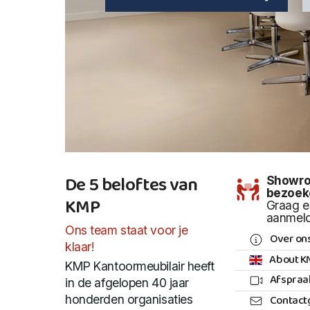
De 5 beloftes van
Showr
bezoek
KMP
Graag e
aanmel
Ons team staat voor je
Over on
klaar!
About K
KMP Kantoormeubilair heeft
Afspraa
in de afgelopen 40 jaar
Contact
honderden organisaties