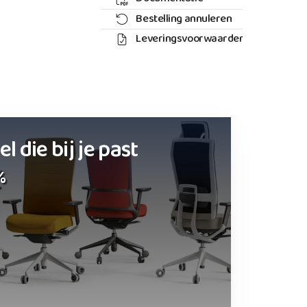
Bestelling annuleren
Leveringsvoorwaarden
 die bij je past
%