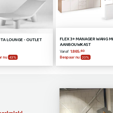
FLEX 3+ MANAGER WANG M
ITA LOUNGE - OUTLET
AANBOUWKAST
,60
1.865
Vanaf
r nu
Bespaar nu
43%
20%