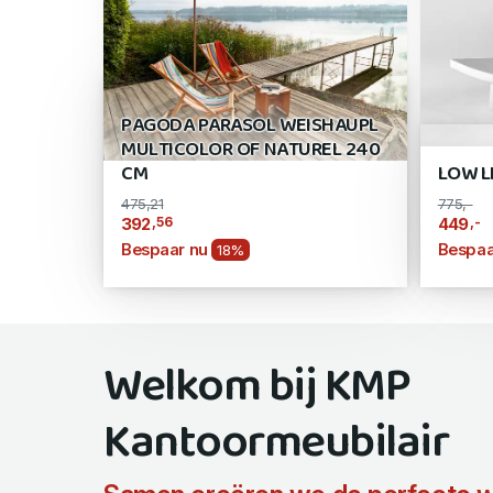
PAGODA PARASOL WEISHAUPL
MULTICOLOR OF NATUREL 240
CM
LOW L
475,21
775,-
,56
,-
392
449
Bespaar nu
Bespaa
18%
Welkom bij KMP
Kantoormeubilair