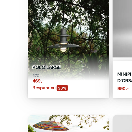
POLO LARGE
MINIP
670,-
D'ORS
,-
469
Bespaar nu
30%
,-
990