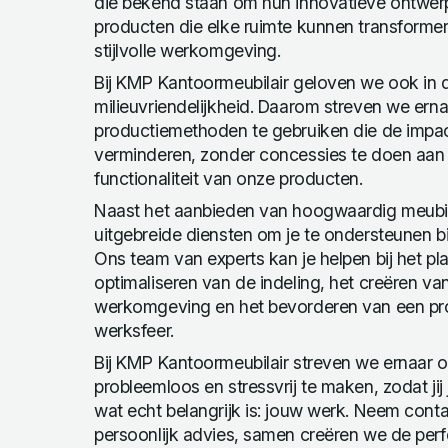
die bekend staan om hun innovatieve ontwe
producten die elke ruimte kunnen transformer
stijlvolle werkomgeving.
Bij KMP Kantoormeubilair geloven we ook in
milieuvriendelijkheid. Daarom streven we ern
productiemethoden te gebruiken die de impac
verminderen, zonder concessies te doen aan 
functionaliteit van onze producten.
Naast het aanbieden van hoogwaardig meubil
uitgebreide diensten om je te ondersteunen bi
Ons team van experts kan je helpen bij het pl
optimaliseren van de indeling, het creëren v
werkomgeving en het bevorderen van een pr
werksfeer.
Bij KMP Kantoormeubilair streven we ernaar o
probleemloos en stressvrij te maken, zodat jij
wat echt belangrijk is: jouw werk. Neem cont
persoonlijk advies, samen creëren we de perf