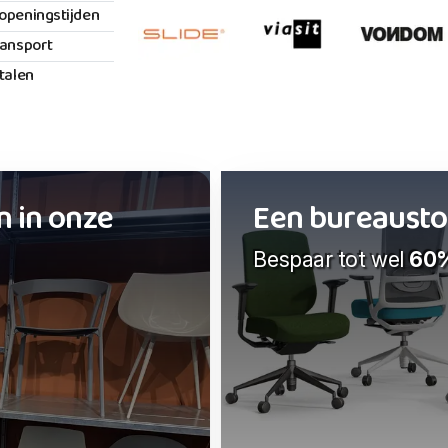
openingstijden
ransport
etalen
n in onze
Een bureaustoel
Bespaar tot wel
60