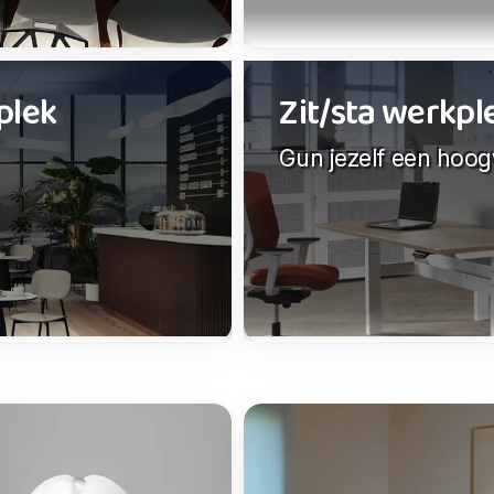
plek
Zit/sta werkp
Gun jezelf een hoo