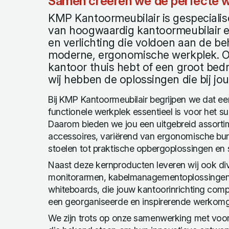
Samen creëren we de perfecte w
KMP Kantoormeubilair is gespecialise
van hoogwaardig kantoormeubilair 
en verlichting die voldoen aan de b
moderne, ergonomische werkplek. Of
kantoor thuis hebt of een groot bedri
wij hebben de oplossingen die bij j
Bij KMP Kantoormeubilair begrijpen we dat 
functionele werkplek essentieel is voor het su
Daarom bieden we jou een uitgebreid assorti
accessoires, variërend van ergonomische bu
stoelen tot praktische opbergoplossingen en st
Naast deze kernproducten leveren wij ook div
monitorarmen, kabelmanagementoplossingen, 
whiteboards, die jouw kantoorinrichting com
een georganiseerde en inspirerende werkomg
We zijn trots op onze samenwerking met vo