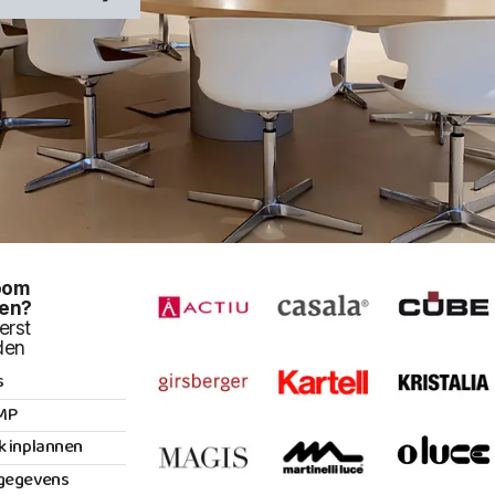
oom
en?
erst
den
s
MP
k inplannen
gegevens