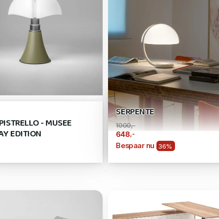
SERPENTE
IPISTRELLO - MUSEE
1000,-
AY EDITION
,-
648
Bespaar nu
36%