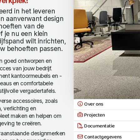
erkplek!
erd in het leveren
en aanverwant design
ehoeften van de
 je nu een klein
jfspand wilt inrichten,
ouw behoeften passen.
een goed ontworpen en
cces van jouw bedrijf.
ment kantoormeubels en -
reaus en comfortabele
ijlvolle vergadertafels.
erse accessoires, zoals
Over ons
verlichting en
Projecten
pleet maken en helpen om
eving te creëren.
Documentatie
oraanstaande designmerken
Contactgegevens