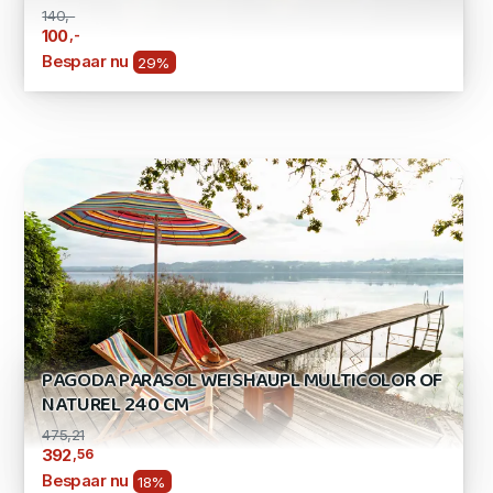
140,-
,-
100
Bespaar nu
29%
PAGODA PARASOL WEISHAUPL MULTICOLOR OF
NATUREL 240 CM
475,21
,56
392
Bespaar nu
18%