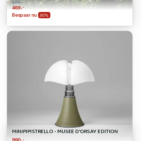
670,-
,-
469
Bespaar nu
30%
MINIPIPISTRELLO - MUSEE D'ORSAY EDITION
,-
990