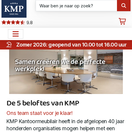
9.8
Zomer 2026: geopend van 10.00 tot 16.00 uur
Samen creëren we de perfecte
werkplek!
De 5 beloftes van KMP
De 5 beloftes van KMP
Ons team staat voor je klaar!
KMP Kantoormeubilair heeft in de afgelopen 40 jaar
honderden organisaties mogen helpen met een