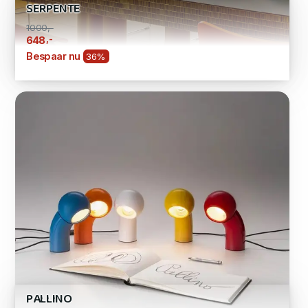
SERPENTE
1000,-
,-
648
Bespaar nu
36%
PALLINO