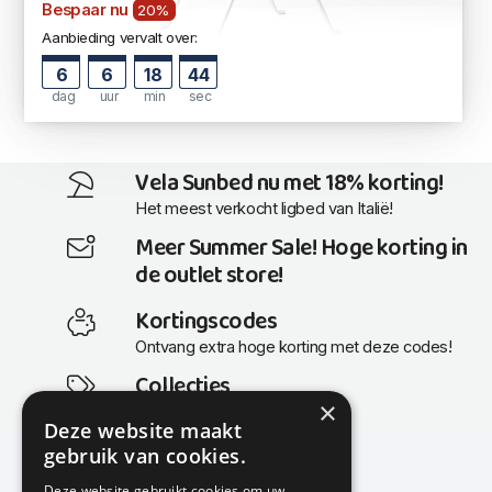
Bespaar nu
20%
Aanbieding vervalt over:
6
6
18
44
dag
uur
min
sec
Vela Sunbed nu met 18% korting!
Het meest verkocht ligbed van Italië!
Meer Summer Sale! Hoge korting in
de outlet store!
Kortingscodes
Ontvang extra hoge korting met deze codes!
Collecties
×
Actuele en populaire collecties
Deze website maakt
gebruik van cookies.
Deze website gebruikt cookies om uw