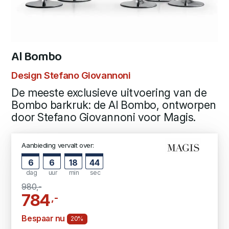
Al Bombo
Design Stefano Giovannoni
De meeste exclusieve uitvoering van de
Bombo barkruk: de Al Bombo, ontworpen
door Stefano Giovannoni voor Magis.
Aanbieding vervalt over:
6
6
18
44
dag
uur
min
sec
980,-
784
,-
Bespaar nu
20%