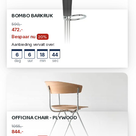
BOMBO BARKRUK
590,-
,-
472
Bespaar nu
20%
Aanbieding vervalt over:
6
6
18
44
dag
uur
min
sec
OFFICINA CHAIR - PLYWOOD
1055,-
,-
844