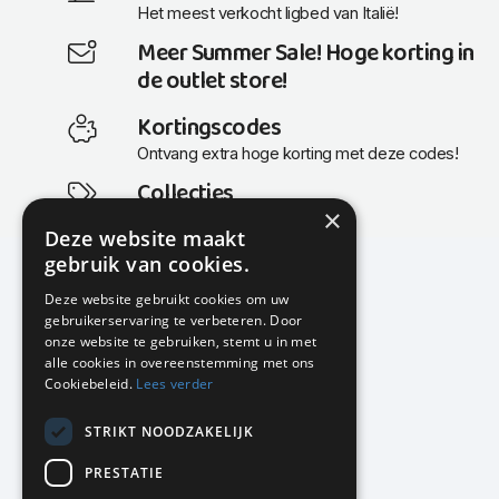
Het meest verkocht ligbed van Italië!
Meer Summer Sale! Hoge korting in
de outlet store!
Kortingscodes
Ontvang extra hoge korting met deze codes!
Collecties
×
Actuele en populaire collecties
Deze website maakt
gebruik van cookies.
Deze website gebruikt cookies om uw
gebruikerservaring te verbeteren. Door
KMP Kantoormeubilair
onze website te gebruiken, stemt u in met
Airport Business Park
alle cookies in overeenstemming met ons
Frankfurtstraat 29-31
Cookiebeleid.
Lees verder
1175 RH Lijnden
STRIKT NOODZAKELIJK
020-617 01 26
info@kmpkantoormeubilair.nl
PRESTATIE