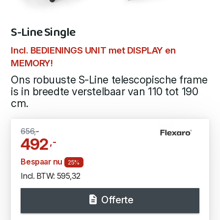
S-Line Single
Incl. BEDIENINGS UNIT met DISPLAY en
MEMORY!
Ons robuuste S-Line telescopische frame
is in breedte verstelbaar van 110 tot 190
cm.
656,-
492
,-
Bespaar nu
25%
Incl. BTW: 595,32
Offerte