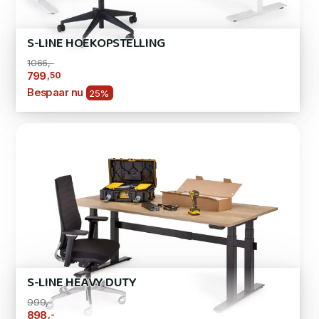
S-LINE HOEKOPSTELLING
1066,-
,50
799
Bespaar nu
25%
S-LINE HEAVY DUTY
999,-
,-
898