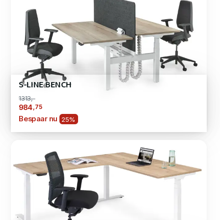
S-LINE BENCH
1313,-
,75
984
Bespaar nu
25%